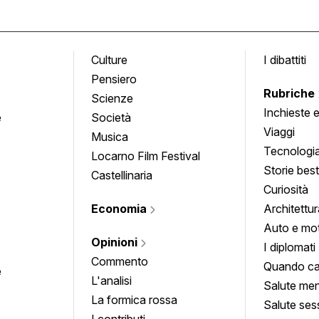
Culture
I dibattiti
Pensiero
Rubriche
Scienze
Inchieste 
e
Società
approfond
Viaggi
Musica
Tecnologi
Locarno Film Festival
Storie besti
Castellinaria
Curiosità
Economia
Architettur
Auto e mo
Opinioni
I diplomati
Commento
Quando ca
e
L'analisi
Salute men
La formica rossa
Salute ses