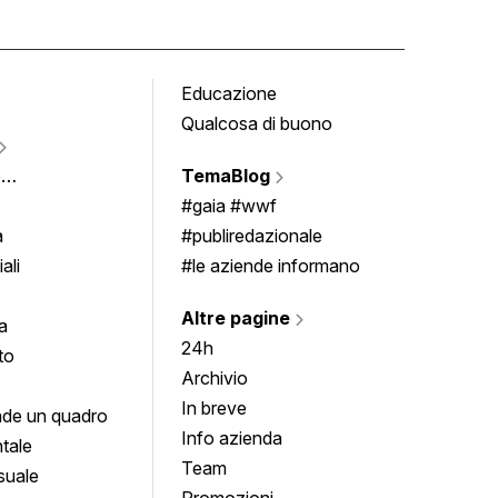
Educazione
Tomb
Qualcosa di buono
Fumet
Vigne
e
TemaBlog
Scrivi
imenti
#gaia #wwf
a
#publiredazionale
ali
#le aziende informano
Altre pagine
a
24h
to
Archivio
In breve
de un quadro
Info azienda
tale
Team
suale