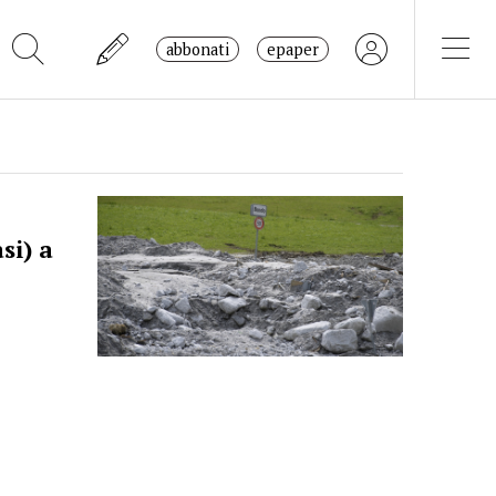
abbonati
epaper
si) a