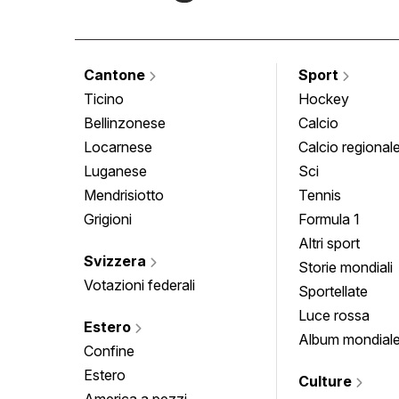
Cantone
Sport
Ticino
Hockey
Bellinzonese
Calcio
Locarnese
Calcio regional
Luganese
Sci
Mendrisiotto
Tennis
Grigioni
Formula 1
Altri sport
Svizzera
Storie mondiali
Votazioni federali
Sportellate
Luce rossa
Estero
Album mondial
Confine
Estero
Culture