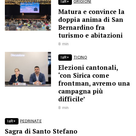
laR+
GRIGIONI
Matura e convince la
doppia anima di San
Bernardino fra
turismo e abitazioni
8 min
laR+
TICINO
Elezioni cantonali,
‘con Sirica come
frontman, avremo una
campagna più
difficile’
8 min
laR+
PEDRINATE
Sagra di Santo Stefano