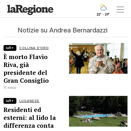
22° - 29°
Notizie su Andrea Bernardazzi
laR+
COLLINA D’ORO
È morto Flavio
Riva, già
presidente del
Gran Consiglio
11 mesi
laR+
LUGANESE
Residenti ed
esterni: al lido la
differenza conta