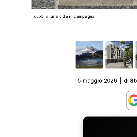
I dubbi di una città in campagna
15 maggio 2026
|
di
St