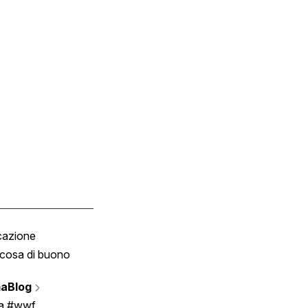
cazione
Tombola
cosa di buono
Fumetto
Vignette
aBlog
Scrivici
ia #wwf