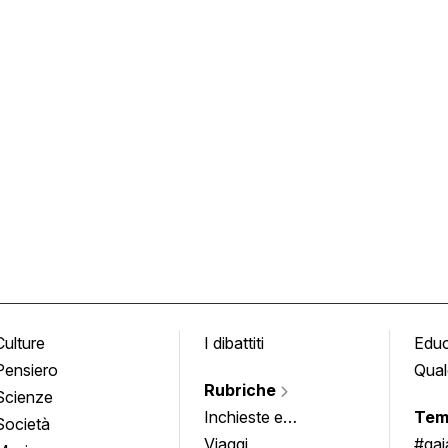
Culture
I dibattiti
Edu
Pensiero
Qual
Rubriche
Scienze
Inchieste e
Tem
Società
approfondimenti
Viaggi
#ga