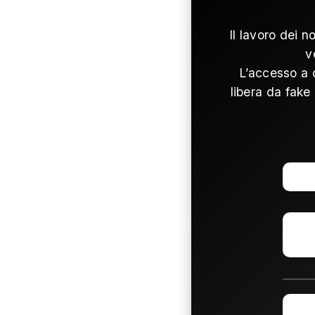
Il lavoro dei n
v
L’accesso a 
libera da fake 