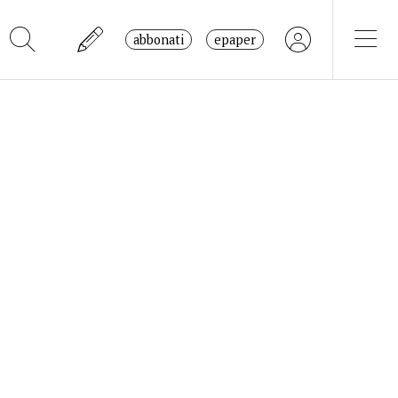
abbonati
epaper