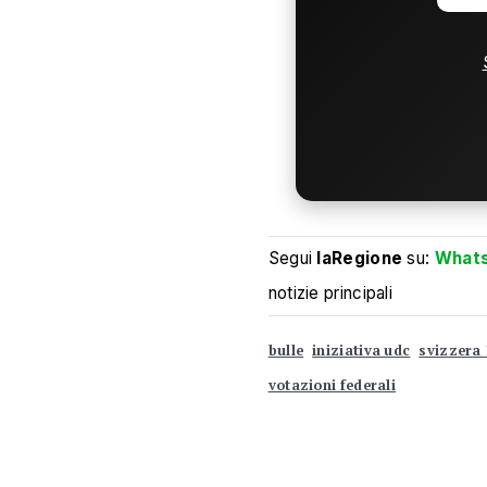
Segui
laRegione
su:
What
notizie principali
bulle
iniziativa udc
svizzera 
votazioni federali