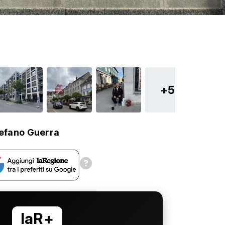
+5
efano Guerra
laR+