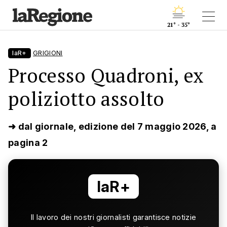
21° - 35°
laR+
GRIGIONI
Processo Quadroni, ex
poliziotto assolto
➜ dal giornale, edizione del 7 maggio 2026, a
pagina 2
laR+
Il lavoro dei nostri giornalisti garantisce notizie