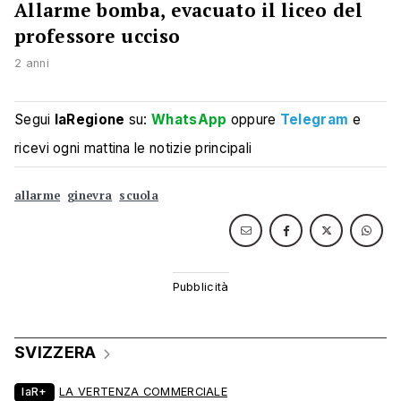
Allarme bomba, evacuato il liceo del
professore ucciso
2 anni
Segui
laRegione
su:
WhatsApp
oppure
Telegram
e
ricevi ogni mattina le notizie principali
allarme
ginevra
scuola
SVIZZERA
laR+
LA VERTENZA COMMERCIALE