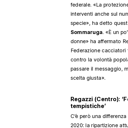
federale. «La protezion
interventi anche sul num
specie», ha detto quest
Sommaruga
. «È un po
donne» ha affermato Re
Federazione cacciatori t
contro la volontà popola
passare il messaggio, m
scelta giusta».
Regazzi (Centro): ‘
tempistiche’
C’è però una differenza 
2020: la ripartizione at