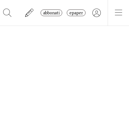
abbonati
epaper