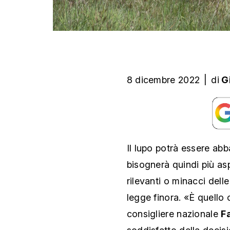
8 dicembre 2022
|
di
G
Il lupo potrà essere ab
bisognerà quindi più as
rilevanti o minacci del
legge finora. «È quello
consigliere nazionale
F