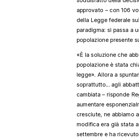
soddisfatto della decis
approvato – con 106 vot
della Legge federale sul
paradigma: si passa a u
popolazione presente sul
«È la soluzione che abb
popolazione è stata chi
legge». Allora a spuntarl
soprattutto... agli abba
cambiata – risponde Reg
aumentare esponenzialm
cresciute, ne abbiamo a
modifica era già stata a
settembre e ha ricevuto