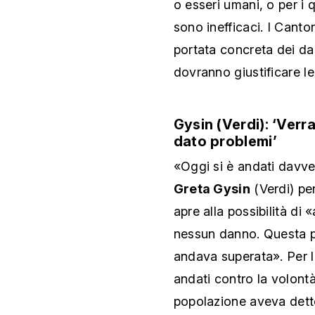
o esseri umani, o per i 
sono inefficaci. I Cant
portata concreta dei da
dovranno giustificare le 
Gysin (Verdi): ‘Ver
dato problemi’
«Oggi si è andati davv
Greta Gysin
(Verdi) pe
apre alla possibilità di
nessun danno. Questa p
andava superata». Per la
andati contro la volont
popolazione aveva detto 