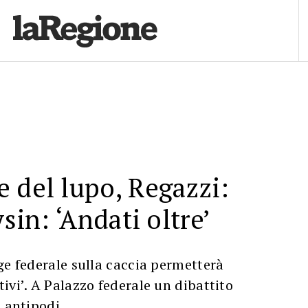
 del lupo, Regazzi:
ysin: ‘Andati oltre’
ge federale sulla caccia permetterà
ivi’. A Palazzo federale un dibattito
i antipodi