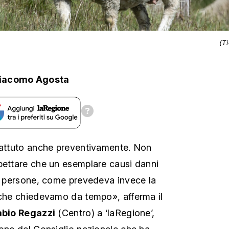
(T
iacomo Agosta
battuto anche preventivamente. Non
pettare che un esemplare causi danni
le persone, come prevedeva invece la
 che chiedevamo da tempo», afferma il
abio Regazzi
(Centro) a ‘laRegione’,