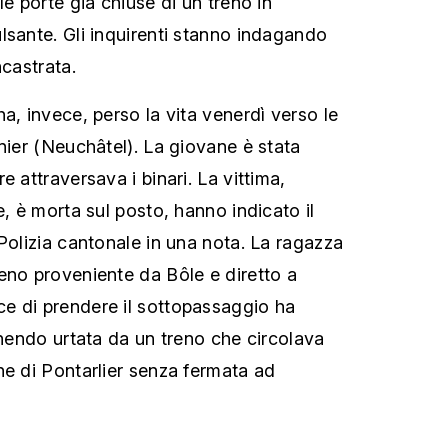
le porte già chiuse di un treno in
lsante. Gli inquirenti stanno indagando
ncastrata.
a, invece, perso la vita venerdì verso le
nier (Neuchâtel). La giovane è stata
e attraversava i binari. La vittima,
e, è morta sul posto, hanno indicato il
Polizia cantonale in una nota. La ragazza
eno proveniente da Bôle e diretto a
e di prendere il sottopassaggio ha
enendo urtata da un treno che circolava
ne di Pontarlier senza fermata ad