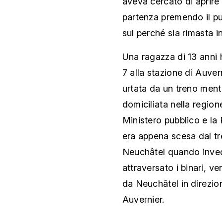
aveva cercato di aprire 
partenza premendo il pu
sul perché sia rimasta i
Una ragazza di 13 anni h
7 alla stazione di Auver
urtata da un treno mentr
domiciliata nella region
Ministero pubblico e la 
era appena scesa dal tr
Neuchâtel quando invec
attraversato i binari, v
da Neuchâtel in direzio
Auvernier.