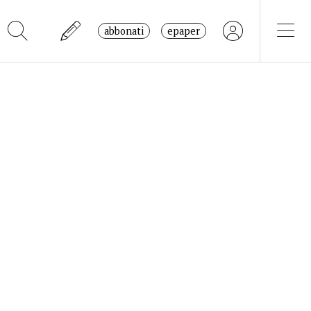
abbonati
epaper