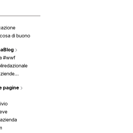
cazione
Tombola
cosa di buono
Fumetto
Vignette
aBlog
Scrivici
ia #wwf
liredazionale
aziende
rmano
e pagine
ivio
reve
 azienda
m