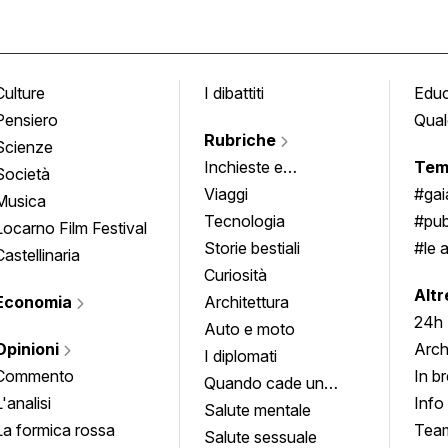
Culture
I dibattiti
Edu
Pensiero
Qual
Rubriche
Scienze
Inchieste e
Tem
Società
approfondimenti
Viaggi
#ga
Musica
Tecnologia
#pub
Locarno Film Festival
Storie bestiali
#le 
Castellinaria
Curiosità
info
Altr
Economia
Architettura
24h
Auto e moto
Opinioni
Arch
I diplomati
Commento
In b
Quando cade un
L'analisi
Info
quadro
Salute mentale
La formica rossa
Tea
Salute sessuale