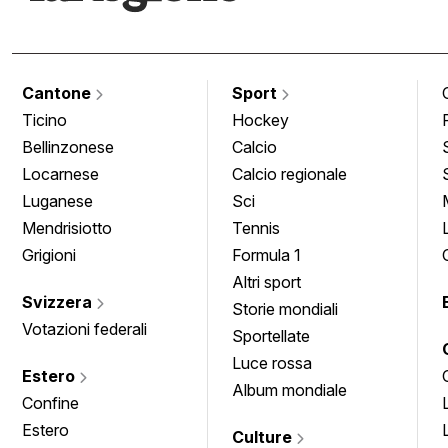
Cantone
Sport
Ticino
Hockey
Bellinzonese
Calcio
Locarnese
Calcio regionale
Luganese
Sci
Mendrisiotto
Tennis
Grigioni
Formula 1
Altri sport
Svizzera
Storie mondiali
Votazioni federali
Sportellate
Luce rossa
Estero
Album mondiale
Confine
Estero
Culture