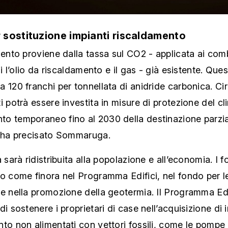
 sostituzione impianti riscaldamento
mento proviene dalla tassa sul CO2 - applicata ai comb
li l’olio da riscaldamento e il gas - già esistente. Ques
 120 franchi per tonnellata di anidride carbonica. Ci
i potrà essere investita in misure di protezione del c
o temporaneo fino al 2030 della destinazione parzi
, ha precisato Sommaruga.
à sarà ridistribuita alla popolazione e all’economia. I f
o come finora nel Programma Edifici, nel fondo per l
e nella promozione della geotermia. Il Programma Edi
di sostenere i proprietari di case nell’acquisizione di i
to non alimentati con vettori fossili, come le pompe 