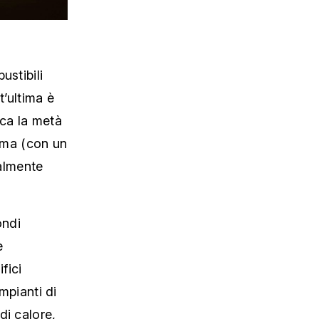
ustibili
t’ultima è
rca la metà
lima (con un
almente
ondi
e
fici
mpianti di
di calore,