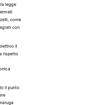
lla legge
fermati
lzelli, come
tegrati con
ettivo il
a rispetto
bonica
o il punto
ere
mmaruga