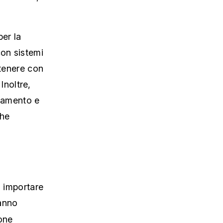
per la
con sistemi
stenere con
Inoltre,
ldamento e
che
o importare
ranno
one