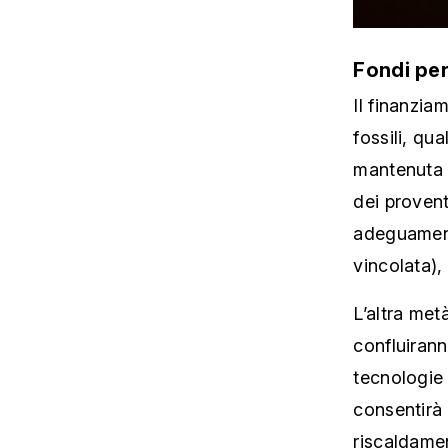
Fondi per
Il finanzia
fossili, qua
mantenuta a
dei provent
adeguament
vincolata)
L’altra met
confluirann
tecnologie 
consentirà 
riscaldamen