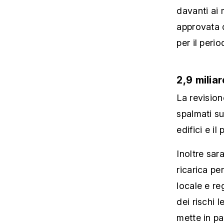
davanti ai m
approvata 
per il peri
2,9 milia
La revision
spalmati su
edifici e i
Inoltre sar
ricarica per
locale e re
dei rischi 
mette in par