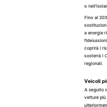
o nell’isola
Fino al 203
sostituzion
a energie r
fideiussioni
coprirà i r
sosterrà i 
regionali.
Veicoli pi
A seguito d
vetture più 
ulteriormen