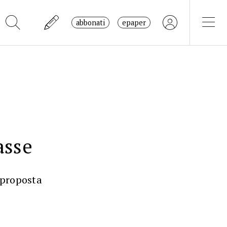
abbonati
epaper
asse
a proposta