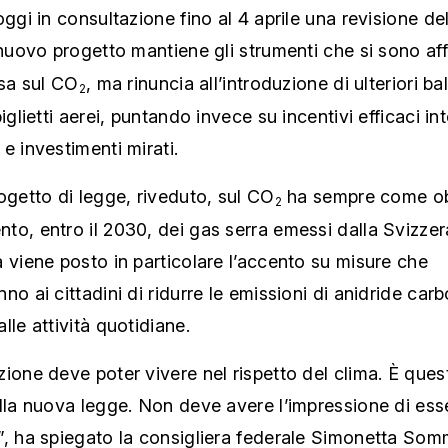
oggi in consultazione fino al 4 aprile una revisione de
l nuovo progetto mantiene gli strumenti che si sono af
ssa sul CO
, ma rinuncia all’introduzione di ulteriori ba
2
biglietti aerei, puntando invece su incentivi efficaci in
e investimenti mirati.
ogetto di legge, riveduto, sul CO
ha sempre come obi
2
o, entro il 2030, dei gas serra emessi dalla Svizzer
 viene posto in particolare l’accento su misure che
no ai cittadini di ridurre le emissioni di anidride car
lle attività quotidiane.
ione deve poter vivere nel rispetto del clima. È quest
lla nuova legge. Non deve avere l’impressione di ess
”, ha spiegato la consigliera federale Simonetta So