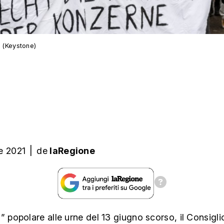
e (Keystone)
e 2021
|
de
laRegione
” popolare alle urne del 13 giugno scorso, il Consigli