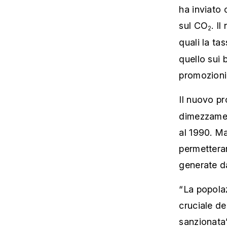
ha inviato 
sul CO
. I
2
quali la ta
quello sui 
promozioni 
Il nuovo pr
dimezzament
al 1990. Ma
permetteran
generate da
“La popolaz
cruciale de
sanzionata