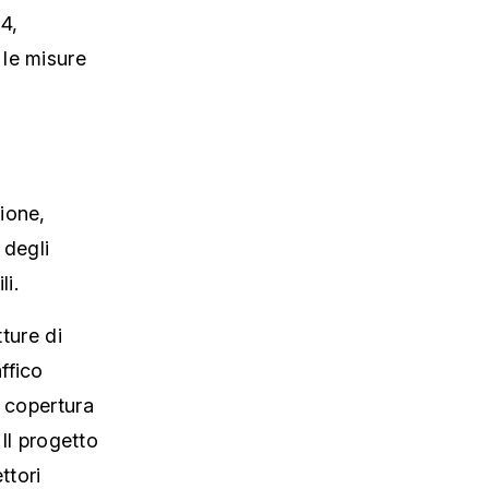
24,
 le misure
ione,
 degli
li.
tture di
affico
a copertura
 Il progetto
ttori