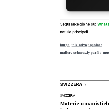
Segui
laRegione
su:
What
notizie principali
burqa
iniziativa popolare
mallory schneuwly purdie
mu
SVIZZERA
SVIZZERA
Materie umanistiche