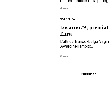
restano criticità nella peda
4 ore
SVIZZERA
Locarno79, premiata
Efira
L’attrice franco-belga Virgin
Award nell’ambito...
6 ore