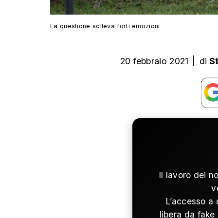
La questione solleva forti emozioni
20 febbraio 2021
|
di
S
Il lavoro dei n
v
L’accesso a 
libera da fake 