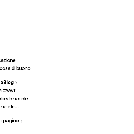
cazione
Tombola
cosa di buono
Fumetto
Vignette
aBlog
Scrivici
ia #wwf
liredazionale
aziende
rmano
e pagine