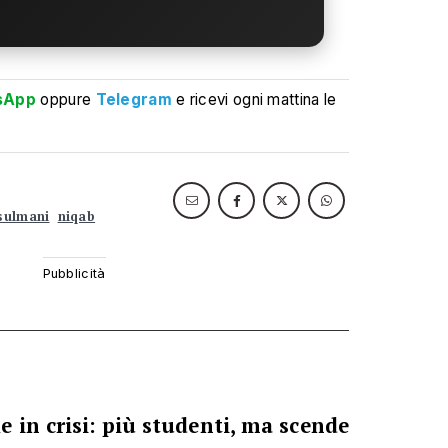
sApp
oppure
Telegram
e ricevi ogni mattina le
sulmani
niqab
 in crisi: più studenti, ma scende