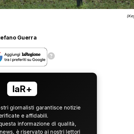
(Ke
tefano Guerra
laR+
ostri giornalisti garantisce notizie
erificate e affidabili.
questa informazione di qualità,
news, è riservato ai nostri lettori