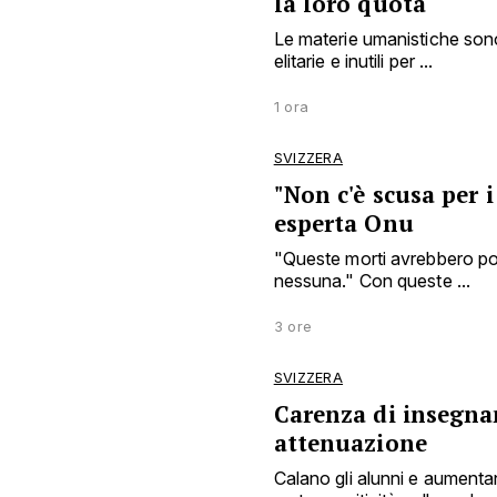
la loro quota
Le materie umanistiche sono
elitarie e inutili per ...
1 ora
SVIZZERA
"Non c'è scusa per i
esperta Onu
"Queste morti avrebbero po
nessuna." Con queste ...
3 ore
SVIZZERA
Carenza di insegnan
attenuazione
Calano gli alunni e aumentan