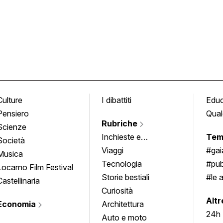
Culture
I dibattiti
Edu
Pensiero
Qual
Rubriche
Scienze
Inchieste e
Tem
Società
approfondimenti
Viaggi
#ga
Musica
Tecnologia
#pub
Locarno Film Festival
Storie bestiali
#le 
Castellinaria
Curiosità
info
Altr
Economia
Architettura
24h
Auto e moto