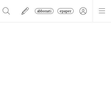
abbonati
epaper