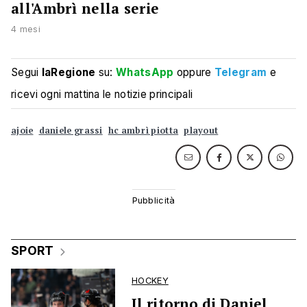
all'Ambrì nella serie
4 mesi
Segui
laRegione
su:
WhatsApp
oppure
Telegram
e
ricevi ogni mattina le notizie principali
ajoie
daniele grassi
hc ambrì piotta
playout
SPORT
HOCKEY
Il ritorno di Daniel