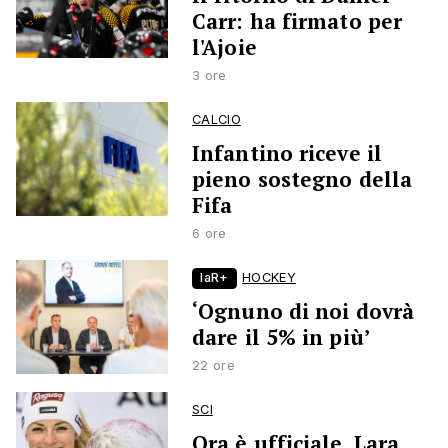
Carr: ha firmato per
l'Ajoie
3 ore
CALCIO
Infantino riceve il
pieno sostegno della
Fifa
6 ore
laR+
HOCKEY
‘Ognuno di noi dovrà
dare il 5% in più’
22 ore
SCI
Ora è ufficiale, Lara