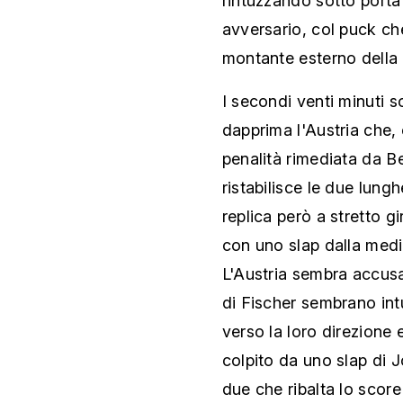
rintuzzando sotto porta
avversario, col puck che
montante esterno della 
I secondi venti minuti 
dapprima l'Austria che, 
penalità rimediata da Be
ristabilisce le due lung
replica però a stretto g
con uno slap dalla media
L'Austria sembra accusar
di Fischer sembrano int
verso la loro direzione 
colpito da uno slap di J
due che ribalta lo score