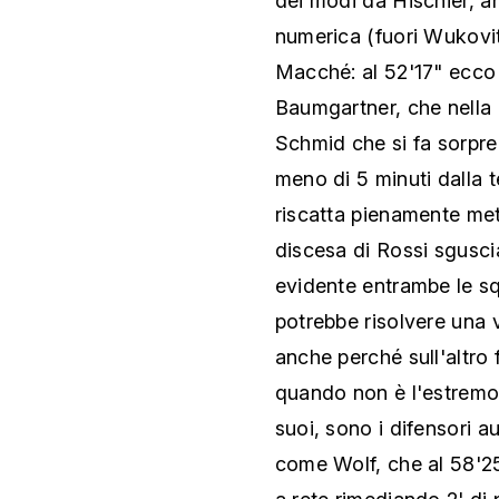
dei modi da Hischier, an
numerica (fuori Wukovit
Macché: al 52'17" ecco
Baumgartner, che nella 
Schmid che si fa sorpre
meno di 5 minuti dalla t
riscatta pienamente me
discesa di Rossi sgusci
evidente entrambe le sq
potrebbe risolvere una 
anche perché sull'altro f
quando non è l'estremo 
suoi, sono i difensori a
come Wolf, che al 58'2