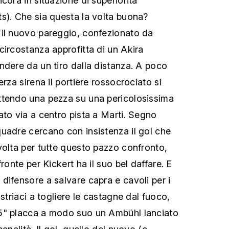
cora in situazione di superiorità
s). Che sia questa la volta buona?
 il nuovo pareggio, confezionato da
circostanza approfitta di un Akira
ndere da un tiro dalla distanza. A poco
erza sirena il portiere rossocrociato si
ttendo una pezza su una pericolosissima
ato via a centro pista a Marti. Segno
uadre cercano con insistenza il gol che
volta per tutte questo pazzo confronto,
ronte per Kickert ha il suo bel daffare. E
difensore a salvare capra e cavoli per i
ustriaci a togliere le castagne dal fuoco,
5" placca a modo suo un Ambühl lanciato