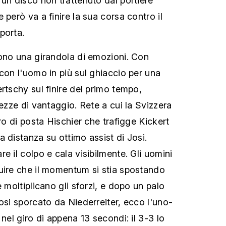
 un disco non trattenuto dal portiere
 però va a finire la sua corsa contro il
porta.
sono una girandola di emozioni. Con
con l'uomo in più sul ghiaccio per una
rtschy sul finire del primo tempo,
hezze di vantaggio. Rete a cui la Svizzera
iro di posta Hischier che trafigge Kickert
 distanza su ottimo assist di Josi.
e il colpo e cala visibilmente. Gli uomini
uire che il momentum si stia spostando
e moltiplicano gli sforzi, e dopo un palo
osi sporcato da Niederreiter, ecco l'uno-
 nel giro di appena 13 secondi: il 3-3 lo