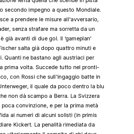
azione lenta quella che scende in pista
 suo secondo impegno a questo Mondiale.
sce a prendere le misure all'avversario,
ader, senza strafare ma sorretta da un
è già avanti di due gol. Il ‘gameplan’
Fischer salta già dopo quattro minuti e
. Quanti ne bastano agli austriaci per
na prima volta. Succede tutto nel pronti-
oco, con Rossi che sull'ingaggio batte in
Unterweger, il quale da poco dentro la blu
 che non dà scampo a Berra. La Svizzera
 poca convinzione, e per la prima metà
fida ai numeri di alcuni solisti (in primis
idiare Kickert. La penalità rimediata da