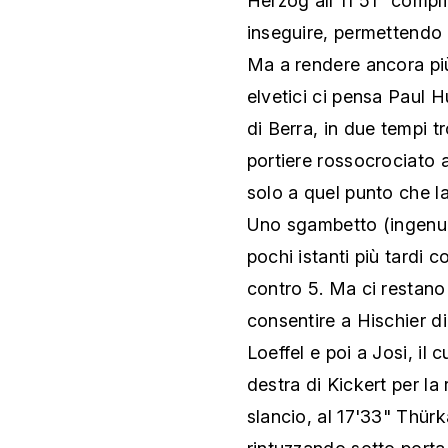
Herzog all'11'51" compli
inseguire, permettendo a
Ma a rendere ancora più 
elvetici ci pensa Paul 
di Berra, in due tempi tr
portiere rossocrociato 
solo a quel punto che la
Uno sgambetto (ingenu
pochi istanti più tardi c
contro 5. Ma ci restano 
consentire a Hischier di
Loeffel e poi a Josi, il c
destra di Kickert per la 
slancio, al 17'33" Thürk