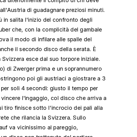
ca ulteriormente il compito di chi deve
ll'Austria di guadagnare preziosi minuti.
in salita l'inizio del confronto degli
Huber che, con la complicità del gambale
ova il modo di infilare alle spalle del
anche il secondo disco della serata. È
 Svizzera esce dal suo torpore iniziale.
o) di Zwerger prima e un soprannumero
ostringono poi gli austriaci a giostrare a 3
per soli 4 secondi: giusto il tempo per
 vincere l'ingaggio, col disco che arriva a
ui tiro finisce sotto l'incrocio dei pali alla
rete che rilancia la Svizzera. Sullo
auf va vicinissimo al pareggio,