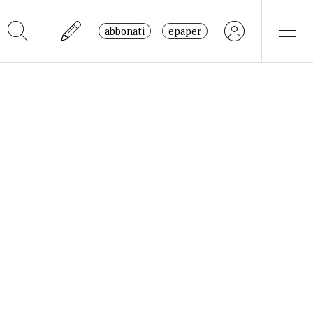
abbonati
epaper