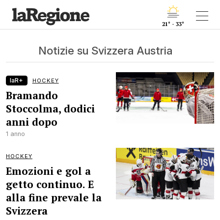
21° - 33°
Notizie su Svizzera Austria
laR+
HOCKEY
Bramando
Stoccolma, dodici
anni dopo
1 anno
HOCKEY
Emozioni e gol a
getto continuo. E
alla fine prevale la
Svizzera