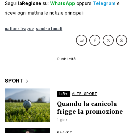
Segui
laRegione
su:
WhatsApp
oppure
Telegram
e
ricevi ogni mattina le notizie principali
nations league
sandro tonali
SPORT
laR+
ALTRI SPORT
Quando la canicola
frigge la promozione
1 gior
BASKET