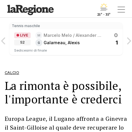
21° - 35°
Tennis maschile
0
Marcelo Melo / Alexander 
LIVE
M
Zverev
1
Galarneau, Alexis
S2
G
Sedicesimi di finale
CALCIO
La rimonta è possibile,
l'importante è crederci
Europa League, il Lugano affronta a Ginevra
il Saint-Gilloise al quale deve recuperare lo