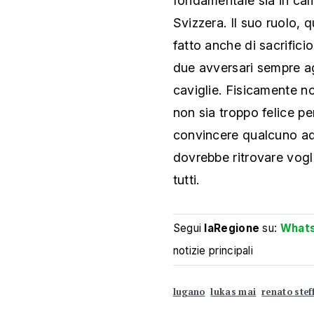
fondamentale sia in cam
Svizzera. Il suo ruolo, 
fatto anche di sacrifici
due avversari sempre agg
caviglie. Fisicamente n
non sia troppo felice p
convincere qualcuno ad
dovrebbe ritrovare vog
tutti.
Segui
laRegione
su:
What
notizie principali
lugano
lukas mai
renato stef