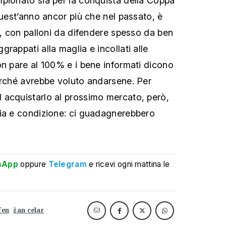
pionato sia per la conquista della Coppa
quest’anno ancor più che nel passato, è
o, con palloni da difendere spesso da ben
rappati alla maglia e incollati alle
on pare al 100% e i bene informati dicono
erché avrebbe voluto andarsene. Per
 acquistarlo al prossimo mercato, però,
lia e condizione: ci guadagnerebbero
sApp
oppure
Telegram
e ricevi ogni mattina le
fen
žan celar