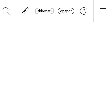
abbonati
epaper