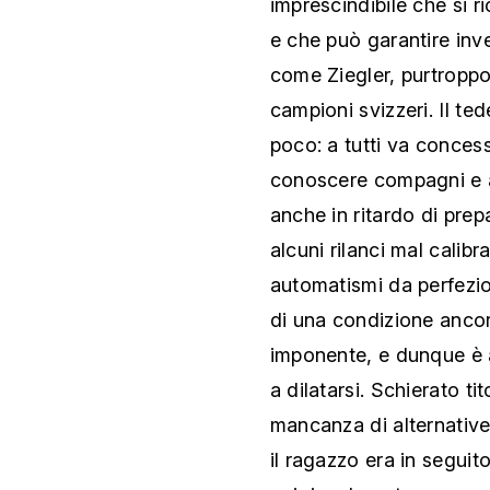
imprescindibile che si r
e che può garantire inv
come Ziegler, purtroppo
campioni svizzeri. Il te
poco: a tutti va conces
conoscere compagni e a
anche in ritardo di prep
alcuni rilanci mal calibr
automatismi da perfezion
di una condizione ancor
imponente, e dunque è 
a dilatarsi. Schierato t
mancanza di alternative 
il ragazzo era in segui