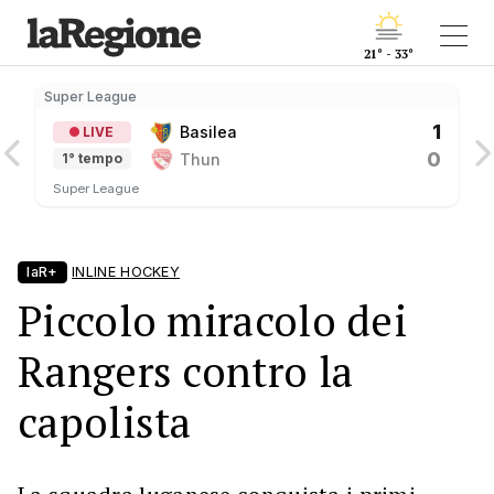
21° - 33°
Super League
S
1
Basilea
LIVE
0
Thun
1° tempo
Super League
laR+
INLINE HOCKEY
Piccolo miracolo dei
Rangers contro la
capolista