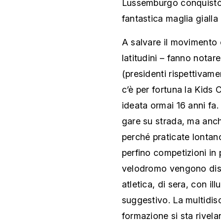
Lussemburgo conquistò e
fantastica maglia gialla
A salvare il movimento c
latitudini – fanno notar
(presidenti rispettivame
c’è per fortuna la Kids
ideata ormai 16 anni fa. 
gare su strada, ma anch
perché praticate lontan
perfino competizioni in
velodromo vengono disput
atletica, di sera, con il
suggestivo. La multidisci
formazione si sta rivela