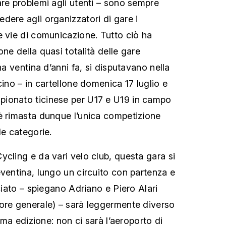
are problemi agli utenti – sono sempre
dere agli organizzatori di gare i
e vie di comunicazione. Tutto ciò ha
ne della quasi totalità delle gare
na ventina d’anni fa, si disputavano nella
cino – in cartellone domenica 17 luglio e
ionato ticinese per U17 e U19 in campo
è rimasta dunque l’unica competizione
le categorie.
ycling e da vari velo club, questa gara si
eventina, lungo un circuito con partenza e
cciato – spiegano Adriano e Piero Alari
ore generale) – sarà leggermente diverso
tima edizione: non ci sarà l’aeroporto di