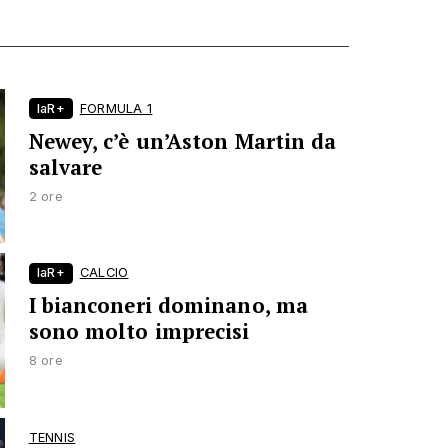
laR+
FORMULA 1
Newey, c’è un’Aston Martin da
salvare
2 ore
laR+
CALCIO
I bianconeri dominano, ma
sono molto imprecisi
8 ore
TENNIS