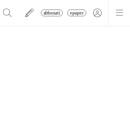
abbonati
epaper