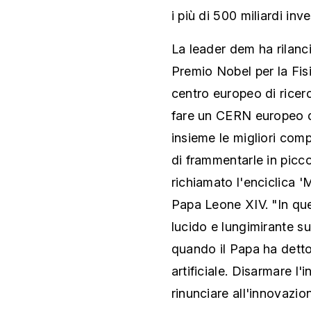
i più di 500 miliardi inv
La leader dem ha rilanc
Premio Nobel per la Fis
centro europeo di ricerca
fare un CERN europeo del
insieme le migliori comp
di frammentarle in picco
richiamato l'enciclica 
Papa Leone XIV. "In ques
lucido e lungimirante sul
quando il Papa ha detto
artificiale. Disarmare l'i
rinunciare all'innovazi