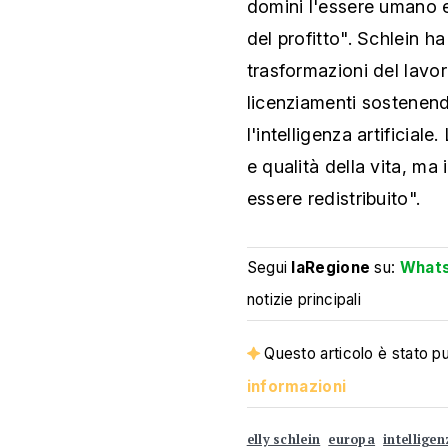
domini l'essere umano 
del profitto". Schlein ha
trasformazioni del lavo
licenziamenti sostenendo
l'intelligenza artificial
e qualità della vita, ma
essere redistribuito".
Segui
laRegione
su:
What
notizie principali
Questo articolo è stato pub
informazioni
elly schlein
europa
intelligen