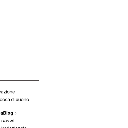
cazione
Tombola
cosa di buono
Fumetto
Vignette
aBlog
Scrivici
ia #wwf