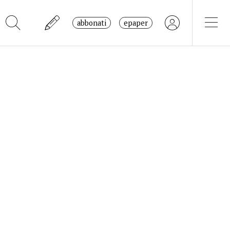
abbonati
epaper