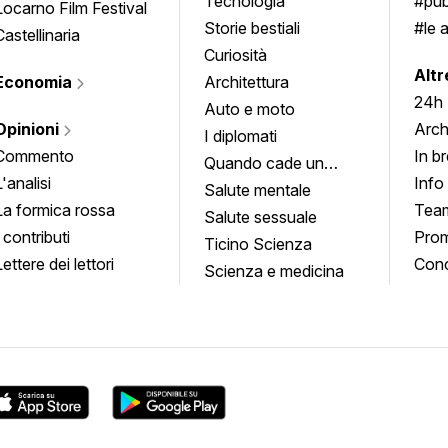
Tecnologia
#pub
Locarno Film Festival
Storie bestiali
#le 
Castellinaria
Curiosità
info
Altr
Economia
Architettura
24h
Auto e moto
Opinioni
Arch
I diplomati
Commento
In b
Quando cade un
L'analisi
Info
quadro
Salute mentale
La formica rossa
Tea
Salute sessuale
I contributi
Prom
Ticino Scienza
Lettere dei lettori
Conc
Scienza e medicina