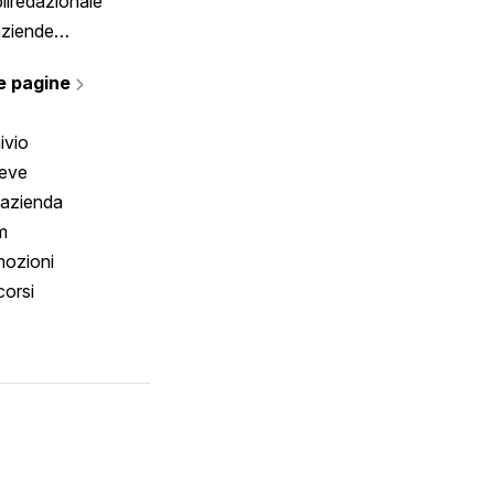
liredazionale
aziende
rmano
e pagine
ivio
reve
 azienda
m
ozioni
orsi