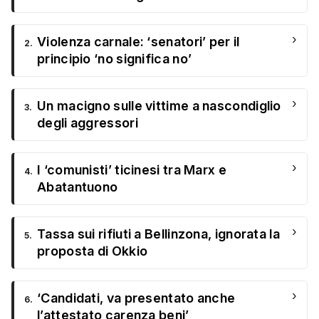
›
Violenza carnale: ‘senatori’ per il
2.
principio ‘no significa no’
›
Un macigno sulle vittime a nascondiglio
3.
degli aggressori
›
I ‘comunisti’ ticinesi tra Marx e
4.
Abatantuono
›
Tassa sui rifiuti a Bellinzona, ignorata la
5.
proposta di Okkio
›
‘Candidati, va presentato anche
6.
l’attestato carenza beni’