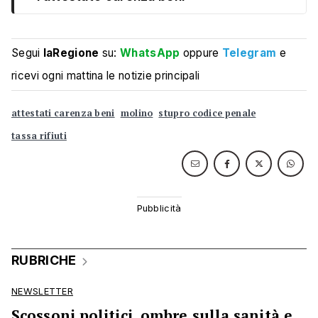
Segui
laRegione
su:
WhatsApp
oppure
Telegram
e
ricevi ogni mattina le notizie principali
attestati carenza beni
molino
stupro codice penale
tassa rifiuti
RUBRICHE
NEWSLETTER
Scossoni politici, ombre sulla sanità e