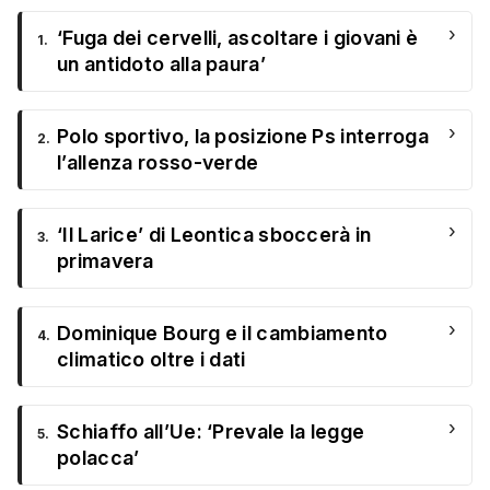
›
‘Fuga dei cervelli, ascoltare i giovani è
1.
un antidoto alla paura’
›
Polo sportivo, la posizione Ps interroga
2.
l’allenza rosso-verde
›
‘Il Larice’ di Leontica sboccerà in
3.
primavera
›
Dominique Bourg e il cambiamento
4.
climatico oltre i dati
›
Schiaffo all’Ue: ‘Prevale la legge
5.
polacca’