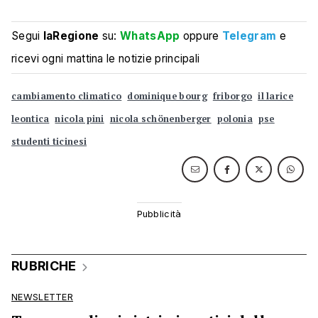
Segui
laRegione
su:
WhatsApp
oppure
Telegram
e
ricevi ogni mattina le notizie principali
cambiamento climatico
dominique bourg
friborgo
il larice
leontica
nicola pini
nicola schönenberger
polonia
pse
studenti ticinesi
RUBRICHE
NEWSLETTER