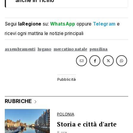
anche in Ticino
Segui
laRegione
su:
WhatsApp
oppure
Telegram
e
ricevi ogni mattina le notizie principali
assembramenti
lugano
mercatino natale
pensilina
RUBRICHE
POLONIA
Storia e città d'arte
8 ore