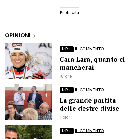
OPINIONI
laR+
IL COMMENTO
Cara Lara, quanto ci
mancherai
18 ore
laR+
IL COMMENTO
La grande partita
delle destre divise
1 gior
laR+
IL COMMENTO