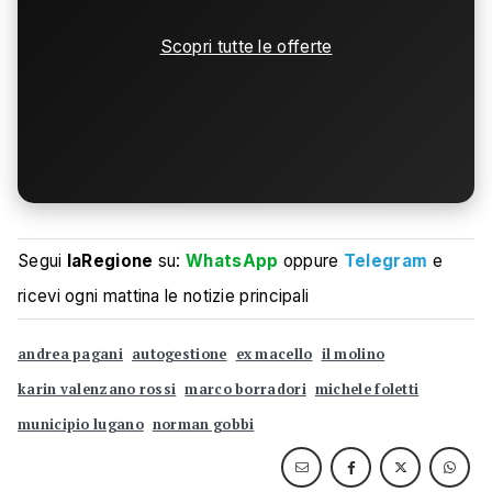
Scopri tutte le offerte
Segui
laRegione
su:
WhatsApp
oppure
Telegram
e
ricevi ogni mattina le notizie principali
andrea pagani
autogestione
ex macello
il molino
karin valenzano rossi
marco borradori
michele foletti
municipio lugano
norman gobbi