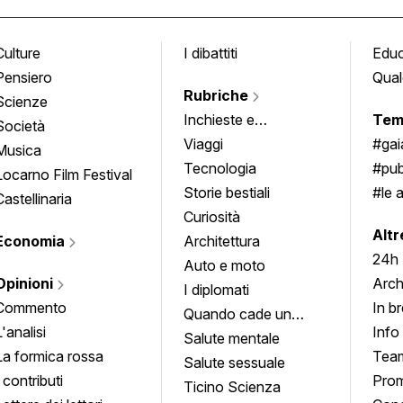
Culture
I dibattiti
Edu
Pensiero
Qual
Rubriche
Scienze
Inchieste e
Tem
Società
approfondimenti
Viaggi
#ga
Musica
Tecnologia
#pub
Locarno Film Festival
Storie bestiali
#le 
Castellinaria
Curiosità
info
Altr
Economia
Architettura
24h
Auto e moto
Opinioni
Arch
I diplomati
Commento
In b
Quando cade un
L'analisi
Info
quadro
Salute mentale
La formica rossa
Tea
Salute sessuale
I contributi
Prom
Ticino Scienza