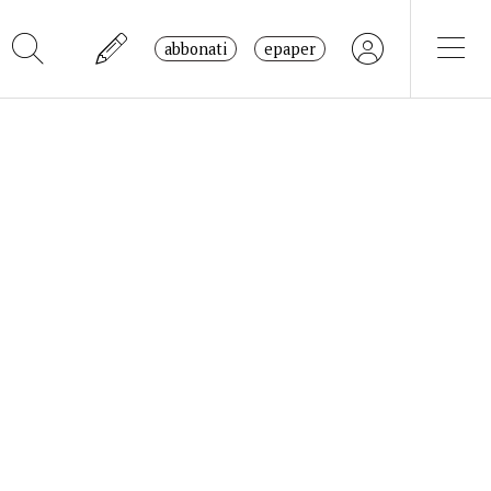
abbonati
epaper