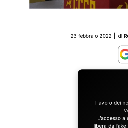
23 febbraio 2022
|
di
R
Il lavoro dei n
v
L’accesso a 
libera da fake 