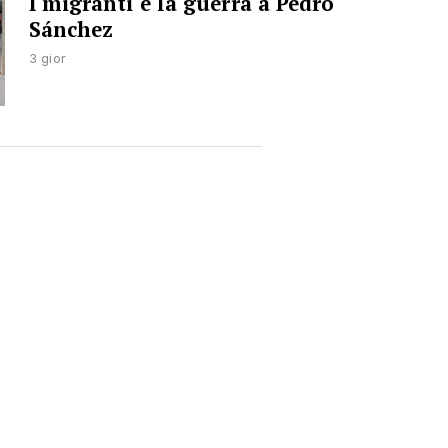
I migranti e la guerra a Pedro
Sánchez
3 gior