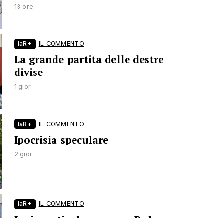
13 ore
laR+
IL COMMENTO
La grande partita delle destre
divise
1 gior
laR+
IL COMMENTO
Ipocrisia speculare
2 gior
laR+
IL COMMENTO