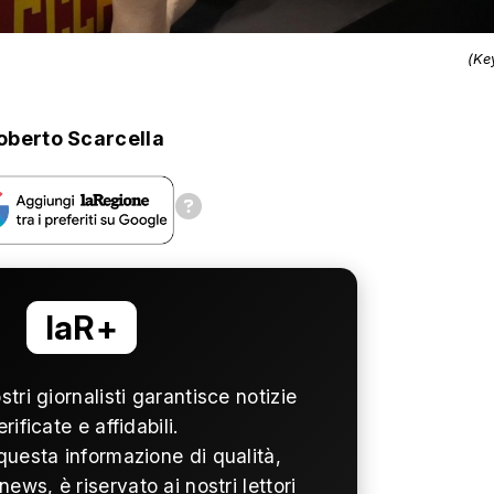
(Ke
oberto Scarcella
laR+
ostri giornalisti garantisce notizie
erificate e affidabili.
questa informazione di qualità,
news, è riservato ai nostri lettori