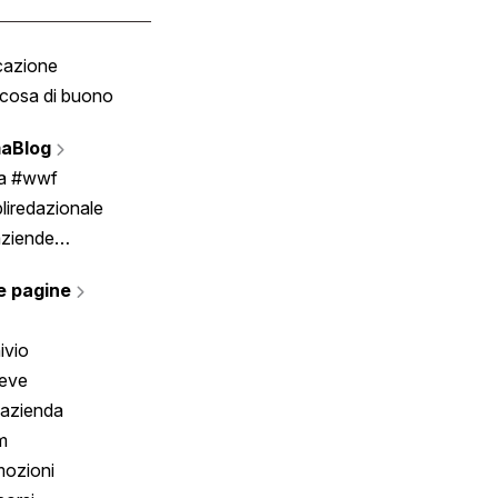
cazione
Tombola
cosa di buono
Fumetto
Vignette
aBlog
Scrivici
ia #wwf
liredazionale
aziende
rmano
e pagine
ivio
reve
 azienda
m
ozioni