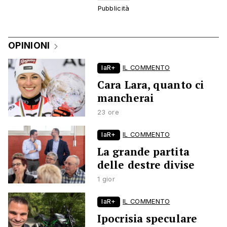
OPINIONI
laR+
IL COMMENTO
Cara Lara, quanto ci
mancherai
23 ore
laR+
IL COMMENTO
La grande partita
delle destre divise
1 gior
laR+
IL COMMENTO
Ipocrisia speculare