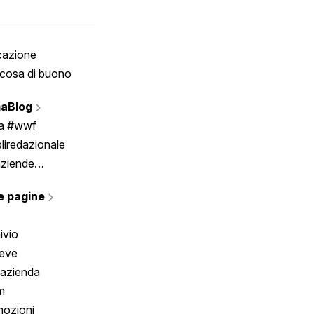
cazione
Tombola
cosa di buono
Fumetto
Vignette
aBlog
Scrivici
ia #wwf
liredazionale
aziende
rmano
e pagine
ivio
reve
 azienda
m
ozioni