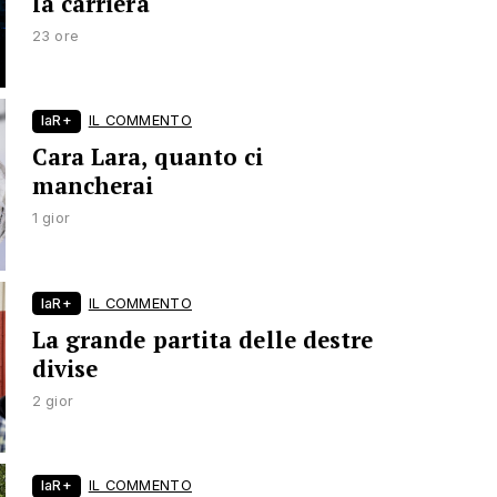
la carriera
23 ore
laR+
IL COMMENTO
Cara Lara, quanto ci
mancherai
1 gior
laR+
IL COMMENTO
La grande partita delle destre
divise
2 gior
laR+
IL COMMENTO