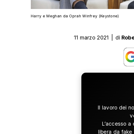
Harry e Meghan da Oprah Winfrey (Keystone)
11 marzo 2021
|
di
Robe
Il lavoro dei n
v
L’accesso a 
libera da fake 