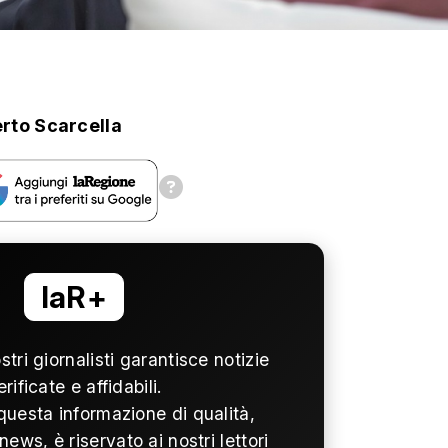
rto Scarcella
laR+
ostri giornalisti garantisce notizie
erificate e affidabili.
questa informazione di qualità,
news, è riservato ai nostri lettori