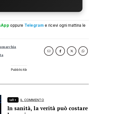
sApp
oppure
Telegram
e ricevi ogni mattina le
onarchia
ta
laR+
IL COMMENTO
In sanità, la verità può costare