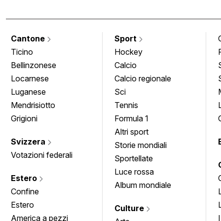
Cantone
Sport
Ticino
Hockey
Bellinzonese
Calcio
Locarnese
Calcio regionale
Luganese
Sci
Mendrisiotto
Tennis
Grigioni
Formula 1
Altri sport
Svizzera
Storie mondiali
Votazioni federali
Sportellate
Luce rossa
Estero
Album mondiale
Confine
Estero
Culture
America a pezzi