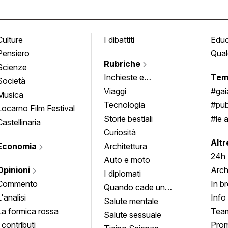
Culture
I dibattiti
Edu
Pensiero
Qual
Rubriche
Scienze
Inchieste e
Tem
Società
approfondimenti
Viaggi
#ga
Musica
Tecnologia
#pub
Locarno Film Festival
Storie bestiali
#le 
Castellinaria
Curiosità
info
Altr
Economia
Architettura
24h
Auto e moto
Opinioni
Arch
I diplomati
Commento
In b
Quando cade un
L'analisi
Info
quadro
Salute mentale
La formica rossa
Tea
Salute sessuale
I contributi
Prom