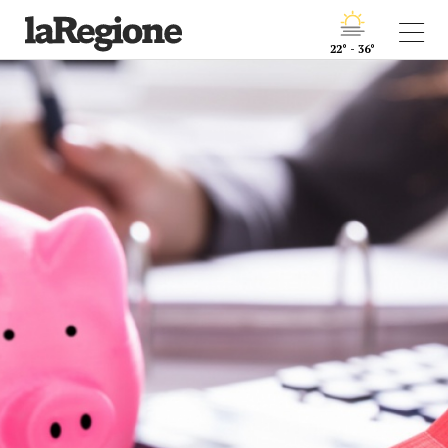
22° - 36°