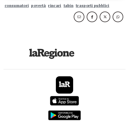
consumatori
povertà
rincari
tabin
trasporti pubblici