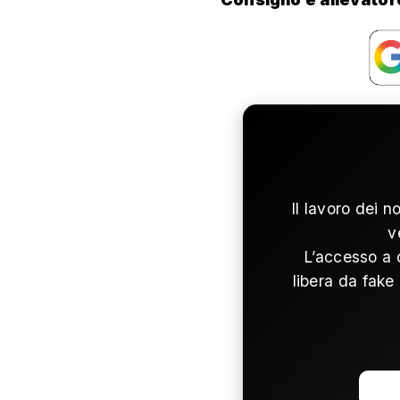
Il lavoro dei n
v
L’accesso a 
libera da fake 