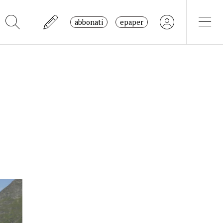
abbonati
epaper