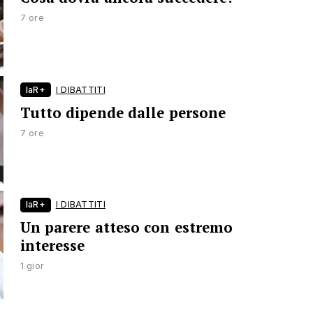
7 ore
laR+
I DIBATTITI
Tutto dipende dalle persone
7 ore
laR+
I DIBATTITI
Un parere atteso con estremo
interesse
1 gior