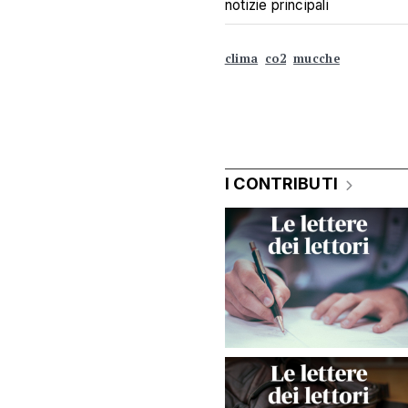
notizie principali
clima
co2
mucche
I CONTRIBUTI