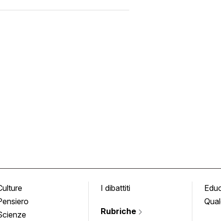
Culture
I dibattiti
Edu
Pensiero
Qual
Rubriche
Scienze