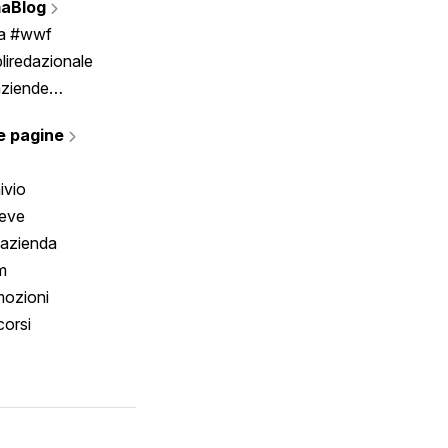
aBlog
Scrivici
ia #wwf
liredazionale
aziende
rmano
e pagine
ivio
reve
 azienda
m
ozioni
orsi