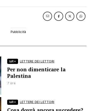
laR+
LETTERE DEI LETTORI
Per non dimenticare la
Palestina
7 ore
laR+
LETTERE DEI LETTORI
Cosa dovrà ancora succedere?