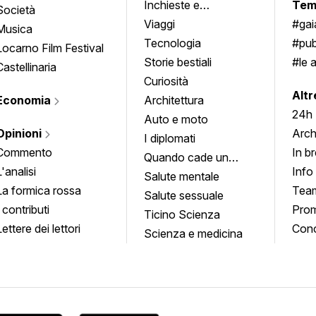
Inchieste e
Tem
Società
approfondimenti
Viaggi
#ga
Musica
Tecnologia
#pub
Locarno Film Festival
Storie bestiali
#le 
Castellinaria
Curiosità
info
Altr
Economia
Architettura
24h
Auto e moto
Opinioni
Arch
I diplomati
Commento
In b
Quando cade un
L'analisi
Info
quadro
Salute mentale
La formica rossa
Tea
Salute sessuale
I contributi
Prom
Ticino Scienza
Lettere dei lettori
Conc
Scienza e medicina