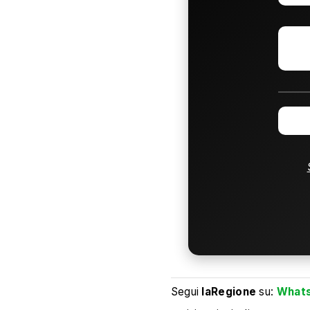
Segui
laRegione
su:
What