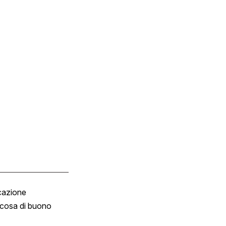
cazione
Tombola
cosa di buono
Fumetto
Vignette