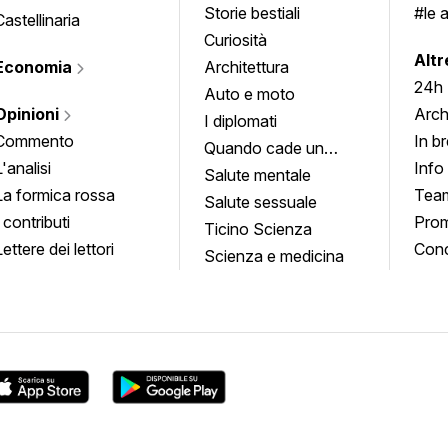
Storie bestiali
#le 
Castellinaria
Curiosità
info
Altr
Economia
Architettura
24h
Auto e moto
Opinioni
Arch
I diplomati
Commento
In b
Quando cade un
L'analisi
Info
quadro
Salute mentale
La formica rossa
Tea
Salute sessuale
I contributi
Prom
Ticino Scienza
Lettere dei lettori
Conc
Scienza e medicina