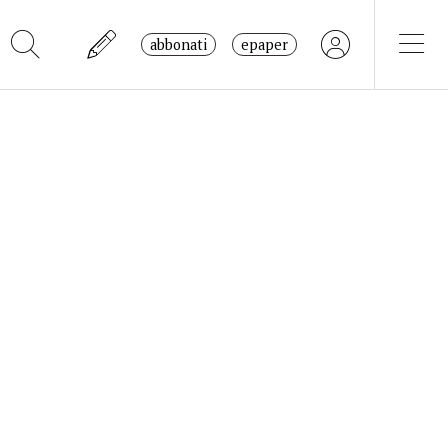
abbonati
epaper