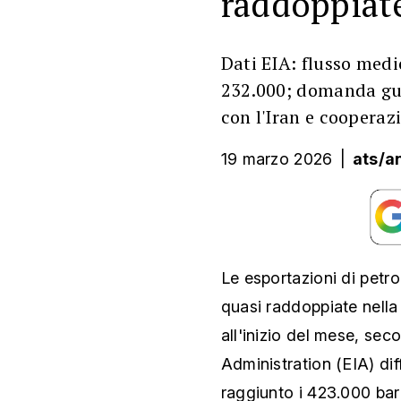
raddoppiat
Dati EIA: flusso medio
232.000; domanda gui
con l'Iran e coopera
19 marzo 2026
|
ats/a
Le esportazioni di petro
quasi raddoppiate nella
all'inizio del mese, sec
Administration (EIA) dif
raggiunto i 423.000 bari