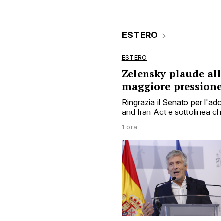
ESTERO
ESTERO
Zelensky plaude al
maggiore pression
Ringrazia il Senato per l'a
and Iran Act e sottolinea 
1 ora