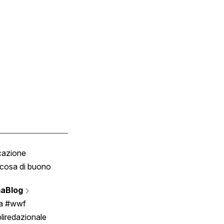
cazione
Tombola
cosa di buono
Fumetto
Vignette
aBlog
Scrivici
ia #wwf
liredazionale