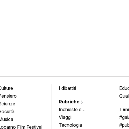
Culture
I dibattiti
Edu
Pensiero
Qual
Rubriche
Scienze
Inchieste e
Tem
Società
approfondimenti
Viaggi
#ga
Musica
Tecnologia
#pub
Locarno Film Festival