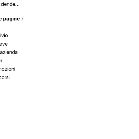
aziende
rmano
e pagine
ivio
reve
 azienda
m
ozioni
orsi