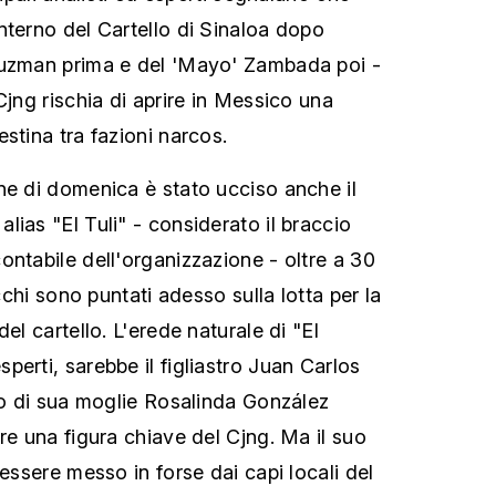
nterno del Cartello di Sinaloa dopo
Guzman prima e del 'Mayo' Zambada poi -
Cjng rischia di aprire in Messico una
stina tra fazioni narcos.
ne di domenica è stato ucciso anche il
ias "El Tuli" - considerato il braccio
ontabile dell'organizzazione - oltre a 30
occhi sono puntati adesso sulla lotta per la
el cartello. L'erede naturale di "El
erti, sarebbe il figliastro Juan Carlos
ico di sua moglie Rosalinda González
re una figura chiave del Cjng. Ma il suo
 essere messo in forse dai capi locali del