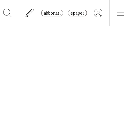
abbonati
epaper