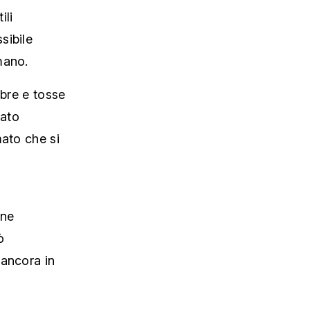
ili
sibile
mano.
bbre e tosse
tato
mato che si
one
ò
 ancora in