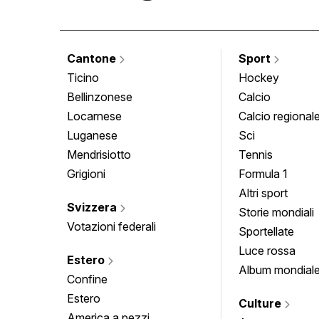
Cantone
Sport
Ticino
Hockey
Bellinzonese
Calcio
Locarnese
Calcio regional
Luganese
Sci
Mendrisiotto
Tennis
Grigioni
Formula 1
Altri sport
Svizzera
Storie mondiali
Votazioni federali
Sportellate
Luce rossa
Estero
Album mondial
Confine
Estero
Culture
America a pezzi