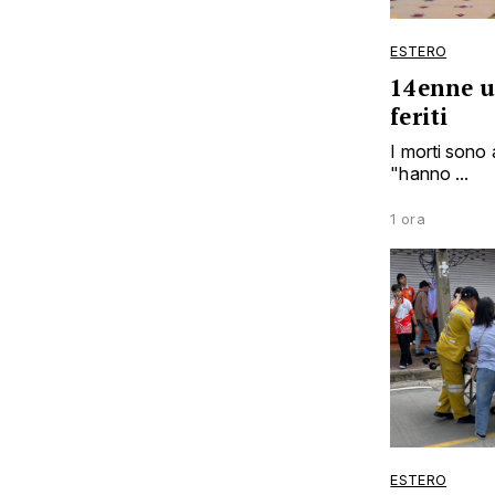
ESTERO
14enne uc
feriti
I morti sono 
"hanno ...
1 ora
ESTERO