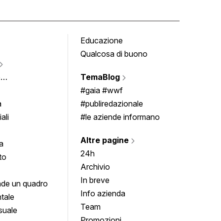
Educazione
Tomb
Qualcosa di buono
Fumet
Vigne
e
TemaBlog
Scrivi
imenti
#gaia #wwf
a
#publiredazionale
ali
#le aziende informano
Altre pagine
a
24h
to
Archivio
In breve
de un quadro
Info azienda
tale
Team
suale
Promozioni