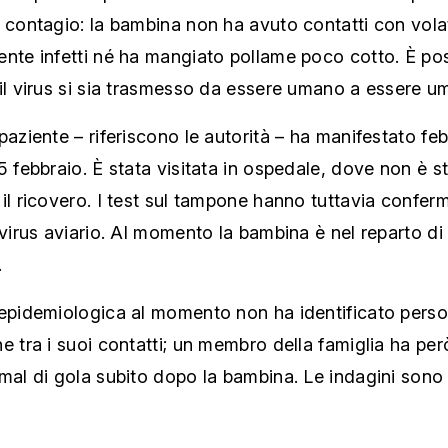
 contagio: la bambina non ha avuto contatti con volat
nte infetti né ha mangiato pollame poco cotto. È pos
il virus si sia trasmesso da essere umano a essere u
paziente – riferiscono le autorità – ha manifestato fe
5 febbraio. È stata visitata in ospedale, dove non è s
il ricovero. I test sul tampone hanno tuttavia confer
 virus aviario. Al momento la bambina è nel reparto di
.
 epidemiologica al momento non ha identificato pers
e tra i suoi contatti; un membro della famiglia ha per
mal di gola subito dopo la bambina. Le indagini sono