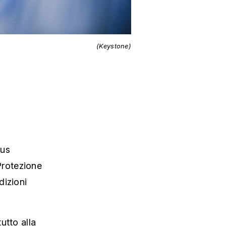
(Keystone)
rus
 Protezione
dizioni
utto alla