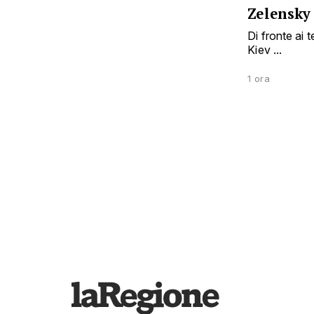
Zelensky 
Di fronte ai 
Kiev ...
1 ora