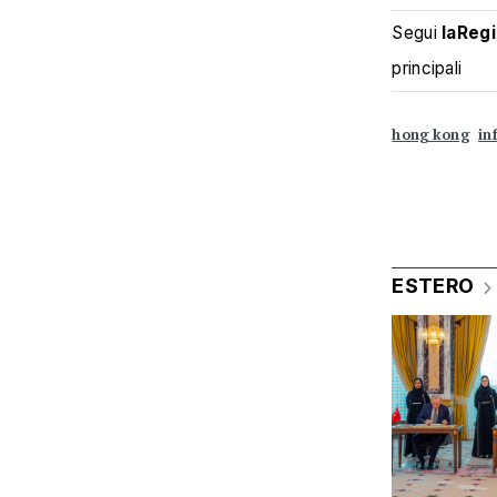
Segui
laReg
principali
hong kong
in
ESTERO