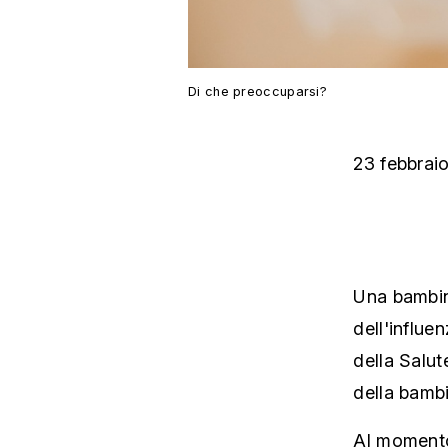
Di che preoccuparsi?
23 febbrai
Una bambin
dell'influe
della Salut
della bambi
Al momento 