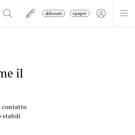
abbonati
epaper
me il
n contatto
 stabili