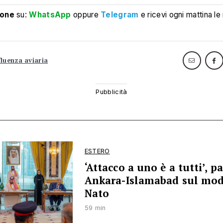
ione
su:
WhatsApp
oppure
Telegram
e ricevi ogni mattina le
fluenza aviaria
ESTERO
‘Attacco a uno è a tutti’, p
Ankara-Islamabad sul mod
Nato
59 min