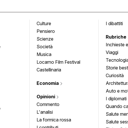
Culture
I dibattiti
Pensiero
Rubriche
Scienze
Inchieste 
e
Società
approfond
Viaggi
Musica
Tecnologi
Locarno Film Festival
Storie besti
Castellinaria
Curiosità
Economia
Architettur
Auto e mo
Opinioni
I diplomati
Commento
Quando ca
e
L'analisi
Salute men
La formica rossa
Salute ses
I contributi