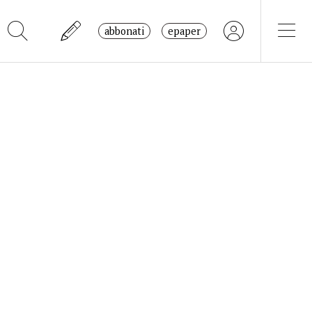
abbonati
epaper