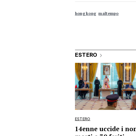
hong kong
maltempo
ESTERO
ESTERO
14enne uccide i non