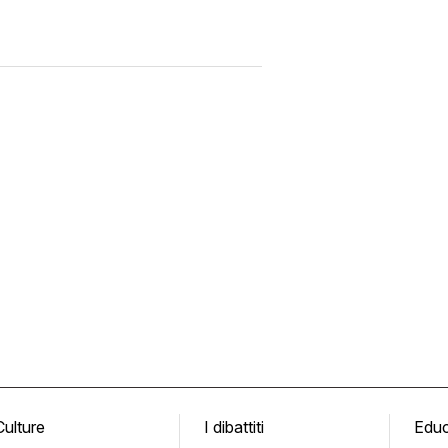
Culture
I dibattiti
Edu