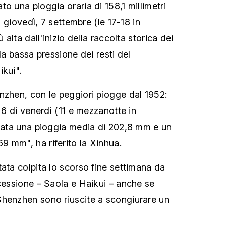
o una pioggia oraria di 158,1 millimetri
di giovedì, 7 settembre (le 17-18 in
ù alta dall'inizio della raccolta storica dei
lla bassa pressione dei resti del
ikui".
nzhen, con le peggiori piogge dal 1952:
e 6 di venerdì (11 e mezzanotte in
trata una pioggia media di 202,8 mm e un
 mm", ha riferito la Xinhua.
tata colpita lo scorso fine settimana da
ccessione – Saola e Haikui – anche se
Shenzhen sono riuscite a scongiurare un