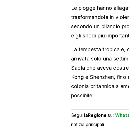
Le piogge hanno allaga
trasformandole in violen
secondo un bilancio prov
e gli snodi più important
La tempesta tropicale, c
arrivata solo una setti
Saola che aveva costre
Kong e Shenzhen, fino a
colonia britannica a emet
possibile.
Segui
laRegione
su:
What
notizie principali