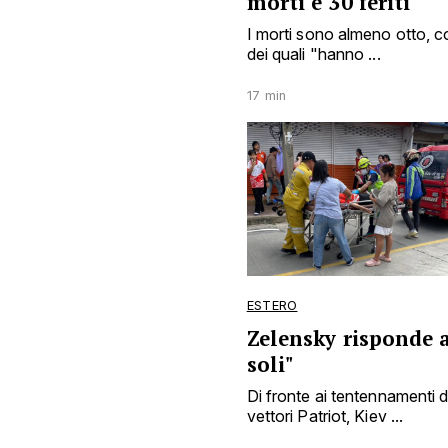
morti e 30 feriti
I morti sono almeno otto, c
dei quali "hanno ...
17 min
ESTERO
Zelensky risponde a
soli"
Di fronte ai tentennamenti d
vettori Patriot, Kiev ...