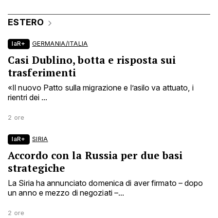
ESTERO
laR+
GERMANIA/ITALIA
Casi Dublino, botta e risposta sui
trasferimenti
«Il nuovo Patto sulla migrazione e l’asilo va attuato, i
rientri dei ...
2 ore
laR+
SIRIA
Accordo con la Russia per due basi
strategiche
La Siria ha annunciato domenica di aver firmato – dopo
un anno e mezzo di negoziati –...
2 ore