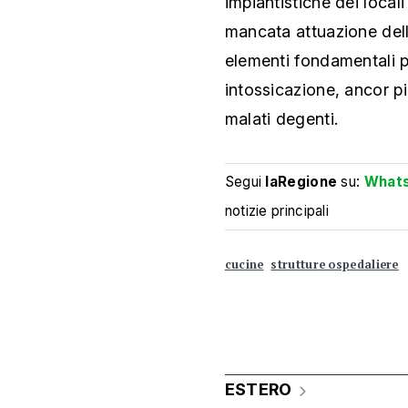
impiantistiche dei locali
mancata attuazione dell'
elementi fondamentali pe
intossicazione, ancor più
malati degenti.
Segui
laRegione
su:
What
notizie principali
cucine
strutture ospedaliere
ESTERO