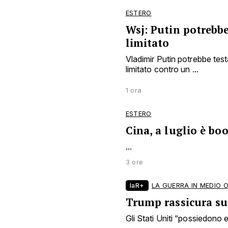
ESTERO
Wsj: Putin potrebbe
limitato
Vladimir Putin potrebbe tes
limitato contro un ...
1 ora
ESTERO
Cina, a luglio è bo
...
3 ore
laR+
LA GUERRA IN MEDIO 
Trump rassicura sui
Gli Stati Uniti “possiedono en