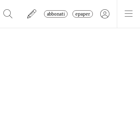
abbonati
epaper