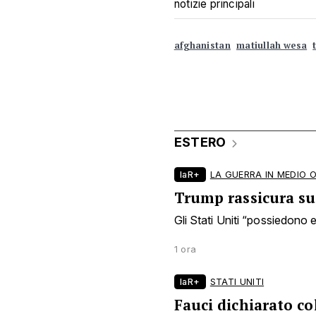
notizie principali
afghanistan
matiullah wesa
ESTERO
laR+
LA GUERRA IN MEDIO 
Trump rassicura sui
Gli Stati Uniti “possiedono en
1 ora
laR+
STATI UNITI
Fauci dichiarato co