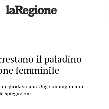
rrestano il paladino
ione femminile
nni, guidava una Ong con migliaia di
de spiegazioni