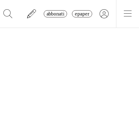
abbonati
epaper