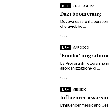
laR+
STATI UNITI/2
Dazi boomerang
Doveva essere il Liberation
che avrebbe ...
1 ora
laR+
MAROCCO
‘Bomba’ migratoria
La Procura di Tetouan ha i
all’organizzazione di ...
1 ora
laR+
MESSICO
Influencer assassin
L’influencer messicano Ces