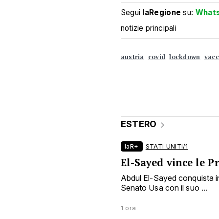
Segui
laRegione
su:
What
notizie principali
austria
covid
lockdown
vacc
ESTERO
laR+
STATI UNITI/1
El-Sayed vince le 
Abdul El-Sayed conquista in
Senato Usa con il suo ...
1 ora