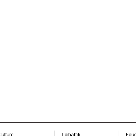
Culture
I dibattiti
Edu