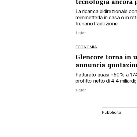
tecnologia ancora 
La ricarica bidirezionale c
reimmetterla in casa o in ret
frenano l'adozione
1 gior
ECONOMIA
Glencore torna in ut
annuncia quotazion
Fatturato quasi +50% a 174 mi
profitto netto di 4,4 miliard
1 gior