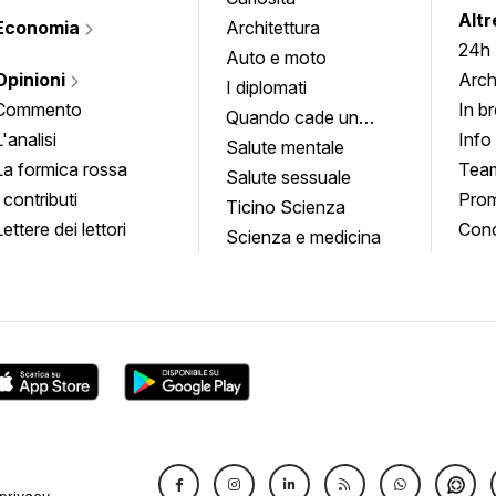
Altr
Economia
Architettura
24h
Auto e moto
Opinioni
Arch
I diplomati
Commento
In b
Quando cade un
L'analisi
Info
quadro
Salute mentale
La formica rossa
Tea
Salute sessuale
I contributi
Prom
Ticino Scienza
Lettere dei lettori
Conc
Scienza e medicina
privacy