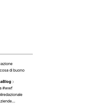
cazione
Tombola
cosa di buono
Fumetto
Vignette
aBlog
Scrivici
ia #wwf
liredazionale
aziende
rmano