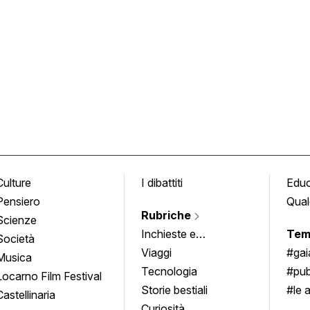
Culture
I dibattiti
Edu
Pensiero
Qual
Rubriche
Scienze
Inchieste e
Tem
Società
approfondimenti
Viaggi
#ga
Musica
Tecnologia
#pub
Locarno Film Festival
Storie bestiali
#le 
Castellinaria
Curiosità
info