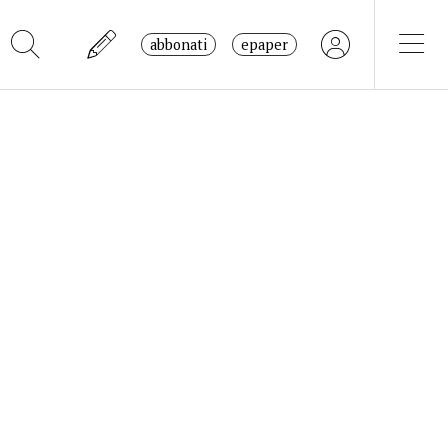
abbonati
epaper