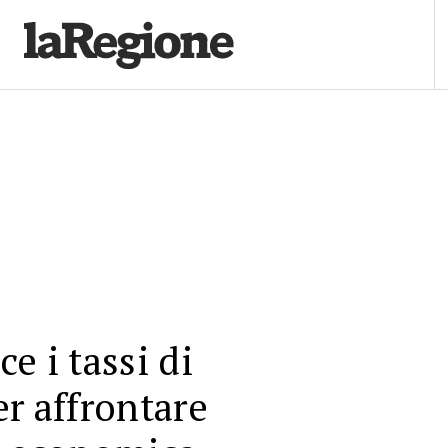
e i tassi di
er affrontare
a economica