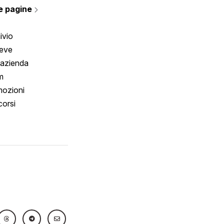
e pagine
ivio
reve
 azienda
m
ozioni
orsi