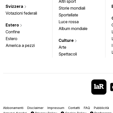
Altri sport
Svizzera
Storie mondiali
Votazioni federali
Sportellate
Luce rossa
Estero
Album mondiale
Confine
Estero
Culture
America a pezzi
Arte
Spettacoli
Abbonamenti
Disclaimer
Impressum
Contatti
FAQ
Pubblicità
Annunci funebri
Privacy Policy
Cookie Policy
Preferenze 