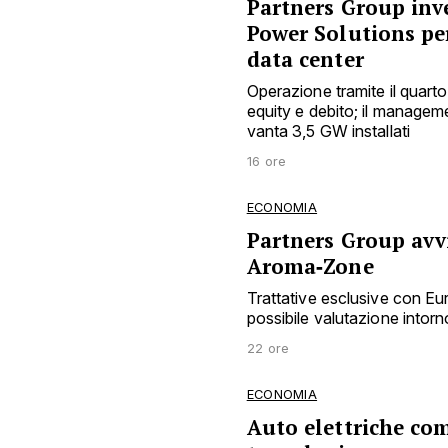
Partners Group inve
Power Solutions pe
data center
Operazione tramite il quarto
equity e debito; il manage
vanta 3,5 GW installati
16 ore
ECONOMIA
Partners Group avvi
Aroma‑Zone
Trattative esclusive con E
possibile valutazione intorno
22 ore
ECONOMIA
Auto elettriche co