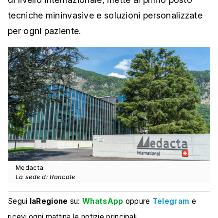
tecniche mininvasive e soluzioni personalizzate
per ogni paziente.
Medacta
La sede di Rancate
Segui
laRegione
su:
WhatsApp
oppure
Telegram
e
ricevi ogni mattina le notizie principali