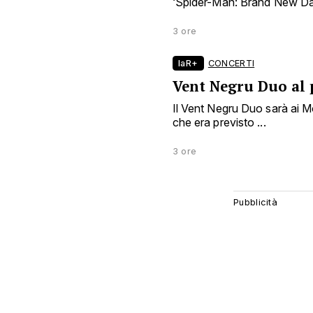
‘Spider-Man: Brand New Day’ 
3 ore
laR+
CONCERTI
Vent Negru Duo al 
Il Vent Negru Duo sarà ai 
che era previsto ...
3 ore