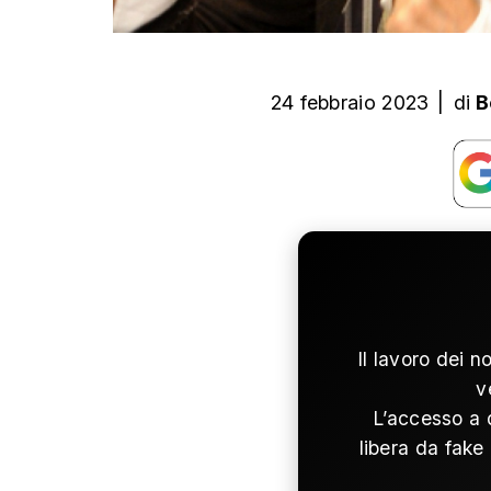
24 febbraio 2023
|
di
B
Il lavoro dei n
v
L’accesso a 
libera da fake 