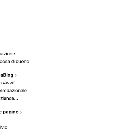
cazione
Tombola
cosa di buono
Fumetto
Vignette
aBlog
Scrivici
ia #wwf
liredazionale
aziende
rmano
e pagine
ivio