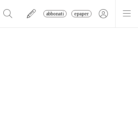
abbonati
epaper