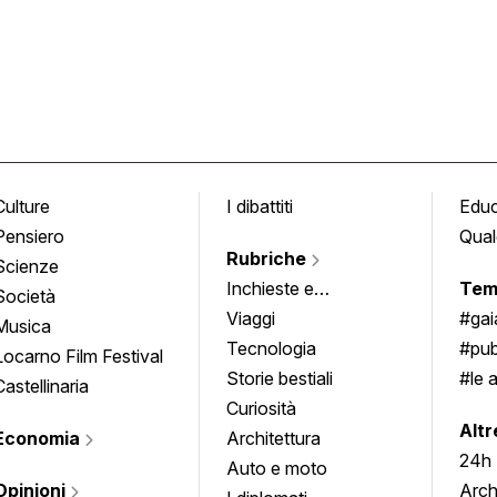
Culture
I dibattiti
Edu
Pensiero
Qual
Rubriche
Scienze
Inchieste e
Tem
Società
approfondimenti
Viaggi
#ga
Musica
Tecnologia
#pub
Locarno Film Festival
Storie bestiali
#le 
Castellinaria
Curiosità
info
Altr
Economia
Architettura
24h
Auto e moto
Opinioni
Arch