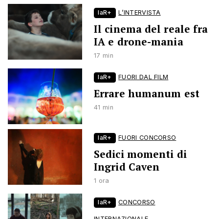
laR+
L’INTERVISTA
Il cinema del reale fra
IA e drone-mania
17 min
laR+
FUORI DAL FILM
Errare humanum est
41 min
laR+
FUORI CONCORSO
Sedici momenti di
Ingrid Caven
1 ora
laR+
CONCORSO
INTERNAZIONALE