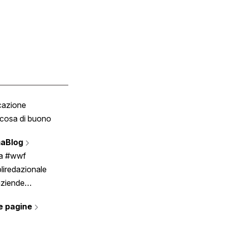
cazione
Tombola
cosa di buono
Fumetto
Vignette
aBlog
Scrivici
ia #wwf
liredazionale
aziende
rmano
e pagine