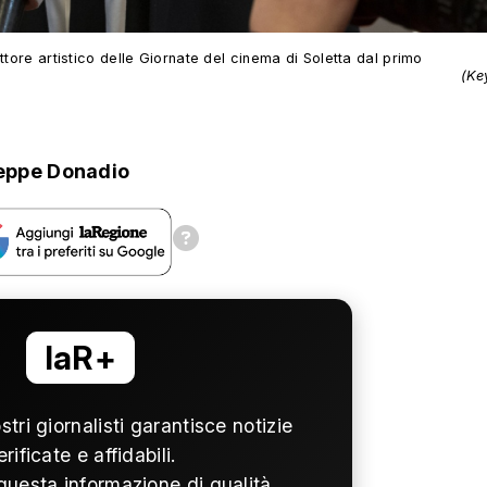
ttore artistico delle Giornate del cinema di Soletta dal primo
(Ke
eppe Donadio
laR+
ostri giornalisti garantisce notizie
erificate e affidabili.
questa informazione di qualità,