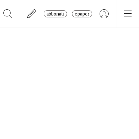
abbonati
epaper