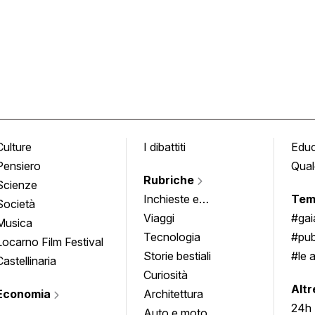
Culture
I dibattiti
Edu
Pensiero
Qual
Rubriche
Scienze
Inchieste e
Tem
Società
approfondimenti
Viaggi
#ga
Musica
Tecnologia
#pub
Locarno Film Festival
Storie bestiali
#le 
Castellinaria
Curiosità
info
Altr
Economia
Architettura
24h
Auto e moto