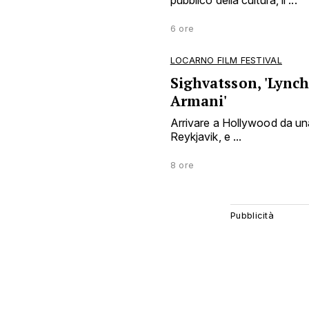
6 ore
LOCARNO FILM FESTIVAL
Sighvatsson, 'Lynch
Armani'
Arrivare a Hollywood da una
Reykjavik, e ...
8 ore