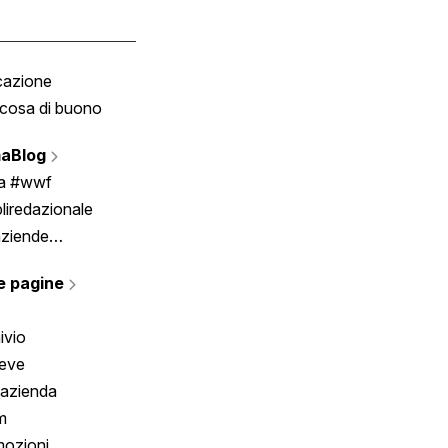
cazione
Tombola
cosa di buono
Fumetto
Vignette
aBlog
Scrivici
ia #wwf
liredazionale
aziende
rmano
e pagine
ivio
reve
 azienda
m
ozioni