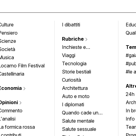
Culture
I dibattiti
Edu
Pensiero
Qual
Rubriche
Scienze
Inchieste e
Tem
Società
approfondimenti
Viaggi
#ga
Musica
Tecnologia
#pub
Locarno Film Festival
Storie bestiali
#le 
Castellinaria
Curiosità
info
Altr
Economia
Architettura
24h
Auto e moto
Opinioni
Arch
I diplomati
Commento
In b
Quando cade un
L'analisi
Info
quadro
Salute mentale
La formica rossa
Tea
Salute sessuale
I contributi
Prom