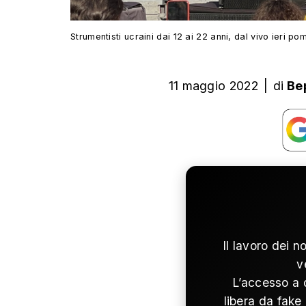
Strumentisti ucraini dai 12 ai 22 anni, dal vivo ieri po
11 maggio 2022
|
di
Be
Il lavoro dei n
v
L’accesso a 
libera da fake 