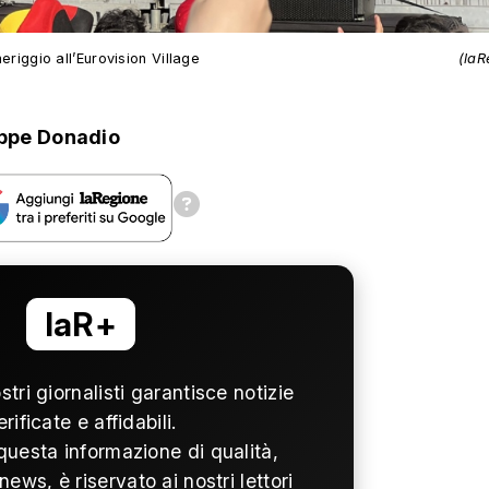
meriggio all’Eurovision Village
(laR
ppe Donadio
laR+
ostri giornalisti garantisce notizie
erificate e affidabili.
questa informazione di qualità,
news, è riservato ai nostri lettori