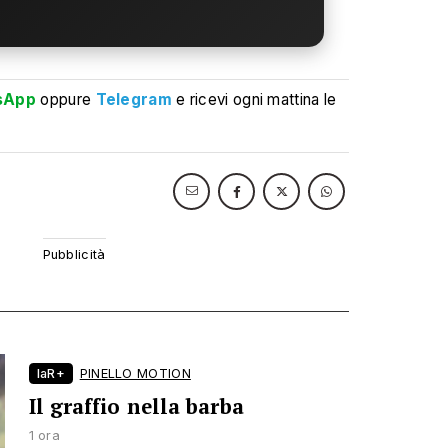
sApp
oppure
Telegram
e ricevi ogni mattina le
laR+
PINELLO MOTION
Il graffio nella barba
1 ora