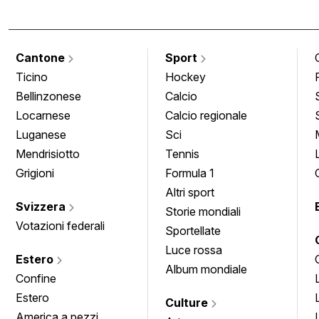
Cantone
Sport
Ticino
Hockey
Bellinzonese
Calcio
Locarnese
Calcio regionale
Luganese
Sci
Mendrisiotto
Tennis
Grigioni
Formula 1
Altri sport
Svizzera
Storie mondiali
Votazioni federali
Sportellate
Luce rossa
Estero
Album mondiale
Confine
Estero
Culture
America a pezzi