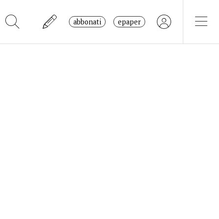
abbonati
epaper