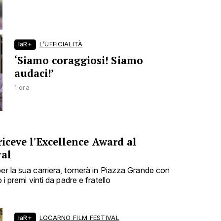
laR+
L’UFFICIALITÀ
‘Siamo coraggiosi! Siamo
audaci!’
1 ora
riceve l'Excellence Award al
val
er la sua carriera, tornerà in Piazza Grande con
 i premi vinti da padre e fratello
laR+
LOCARNO FILM FESTIVAL