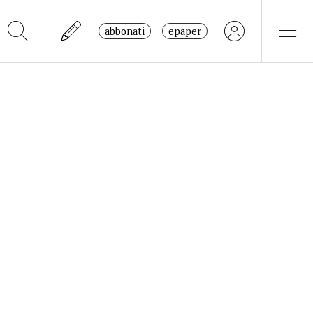
abbonati
epaper