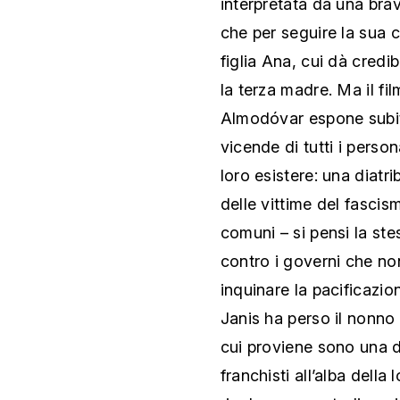
interpretata da una br
che per seguire la sua c
figlia Ana, cui dà credi
la terza madre. Ma il fi
Almodóvar espone subito
vicende di tutti i perso
loro esistere: una diatr
delle vittime del fascis
comuni – si pensi la ste
contro i governi che no
inquinare la pacificazio
Janis ha perso il nonno 
cui proviene sono una d
franchisti all’alba della