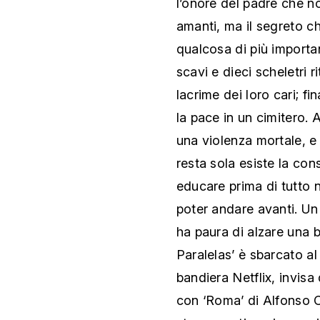
l’onore del padre che n
amanti, ma il segreto ch
qualcosa di più importan
scavi e dieci scheletri r
lacrime dei loro cari; f
la pace in un cimitero.
una violenza mortale, e
resta sola esiste la con
educare prima di tutto n
poter andare avanti. U
ha paura di alzare una b
Paralelas’ è sbarcato al
bandiera Netflix, invis
con ‘Roma’ di Alfonso 