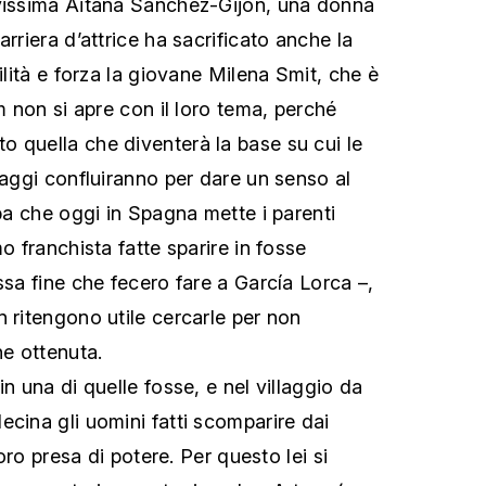
avissima Aitana Sánchez-Gijón, una donna
arriera d’attrice ha sacrificato anche la
bilità e forza la giovane Milena Smit, che è
lm non si apre con il loro tema, perché
 quella che diventerà la base su cui le
naggi confluiranno per dare un senso al
iba che oggi in Spagna mette i parenti
mo franchista fatte sparire in fosse
ssa fine che fecero fare a García Lorca –,
n ritengono utile cercarle per non
ne ottenuta.
in una di quelle fosse, e nel villaggio da
ecina gli uomini fatti scomparire dai
 loro presa di potere. Per questo lei si