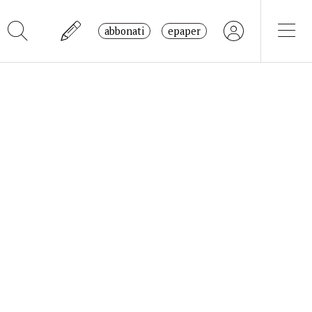
abbonati
epaper