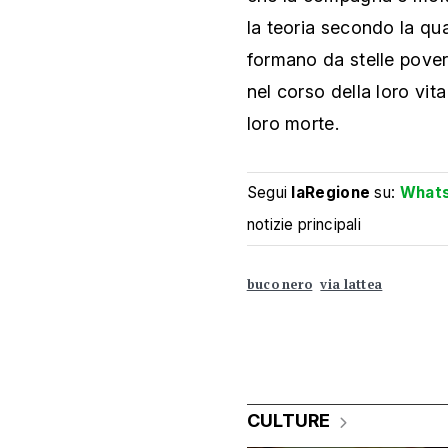
la teoria secondo la qua
formano da stelle pove
nel corso della loro vit
loro morte.
Segui
laRegione
su:
What
notizie principali
buco nero
via lattea
CULTURE