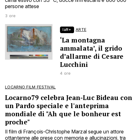
clima estivo con 33 °C, docce rinfrescanti e 800'000
persone attese
3 ore
laR+
ARTE
‘La montagna
ammalata’, il grido
d’allarme di Cesare
Lucchini
4 ore
LOCARNO FILM FESTIVAL
Locarno79 celebra Jean-Luc Bideau con
un Pardo speciale e l'anteprima
mondiale di "Ah que le bonheur est
proche"
Il film di François-Christophe Marzal segue un attore
ottantenne alle prese con memoria e allucinazioni, tra