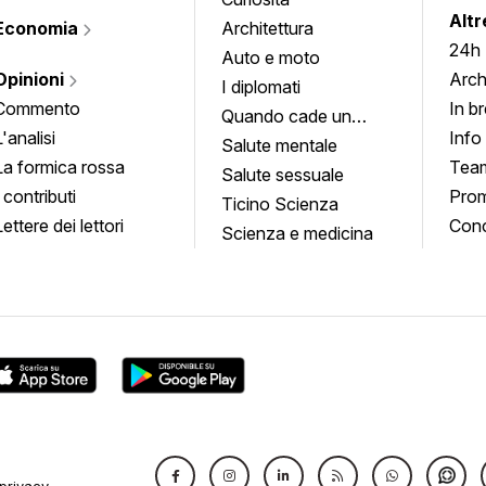
Altr
Economia
Architettura
24h
Auto e moto
Opinioni
Arch
I diplomati
Commento
In b
Quando cade un
L'analisi
Info
quadro
Salute mentale
La formica rossa
Tea
Salute sessuale
I contributi
Prom
Ticino Scienza
Lettere dei lettori
Conc
Scienza e medicina