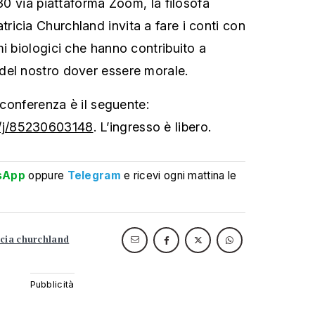
.30 via piattaforma Zoom, la filosofa
icia Churchland invita a fare i conti con
i biologici che hanno contribuito a
del nostro dover essere morale.
a conferenza è il seguente:
/j/85230603148
. L’ingresso è libero.
sApp
oppure
Telegram
e ricevi ogni mattina le
icia churchland