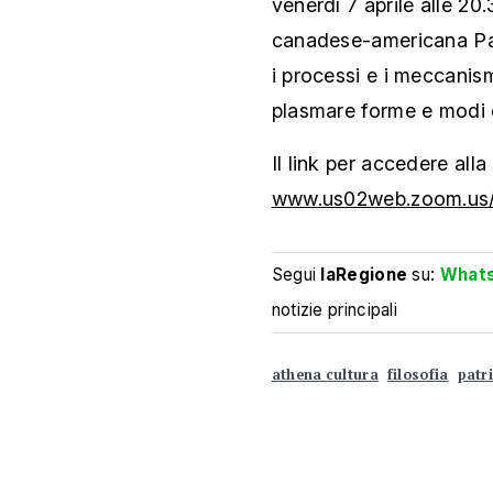
venerdì 7 aprile alle 20
canadese-americana Patr
i processi e i meccanism
plasmare forme e modi 
Il link per accedere all
www.us02web.zoom.us
Segui
laRegione
su:
What
notizie principali
athena cultura
filosofia
patr