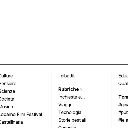
Culture
I dibattiti
Edu
Pensiero
Qual
Rubriche
Scienze
Inchieste e
Tem
Società
approfondimenti
Viaggi
#ga
Musica
Tecnologia
#pub
Locarno Film Festival
Storie bestiali
#le 
Castellinaria
Curiosità
info