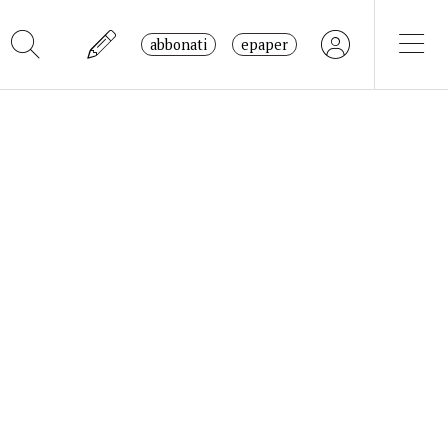
abbonati
epaper