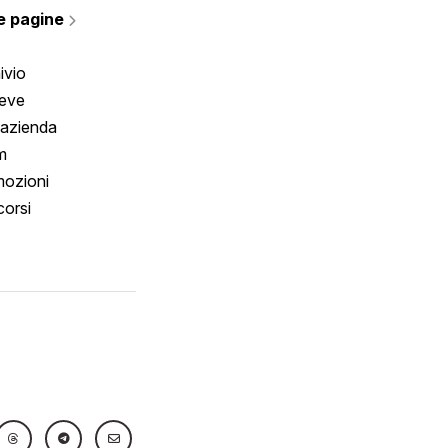
e pagine
ivio
reve
 azienda
m
ozioni
orsi