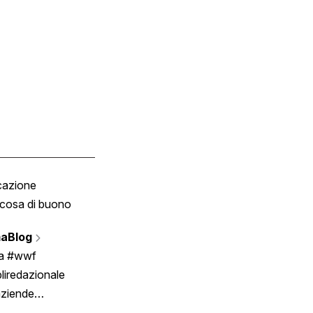
cazione
Tombola
cosa di buono
Fumetto
Vignette
aBlog
Scrivici
ia #wwf
liredazionale
aziende
rmano