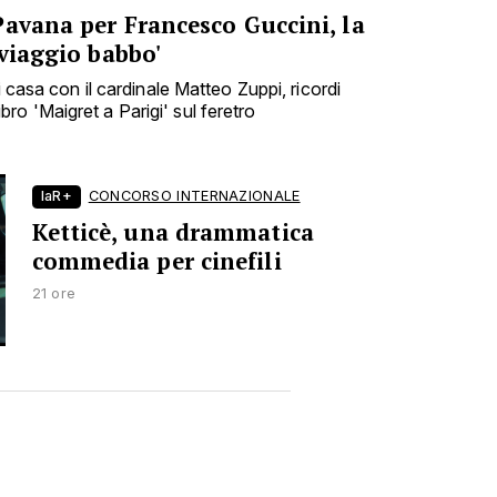
Pavana per Francesco Guccini, la
 viaggio babbo'
i casa con il cardinale Matteo Zuppi, ricordi
 libro 'Maigret a Parigi' sul feretro
laR+
CONCORSO INTERNAZIONALE
Ketticè, una drammatica
commedia per cinefili
21 ore