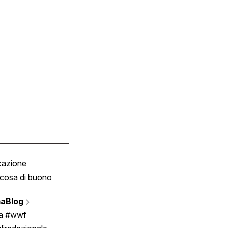
cazione
Tombola
cosa di buono
Fumetto
Vignette
aBlog
Scrivici
ia #wwf