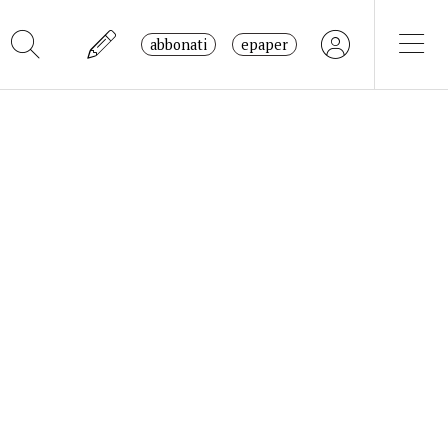
abbonati
epaper