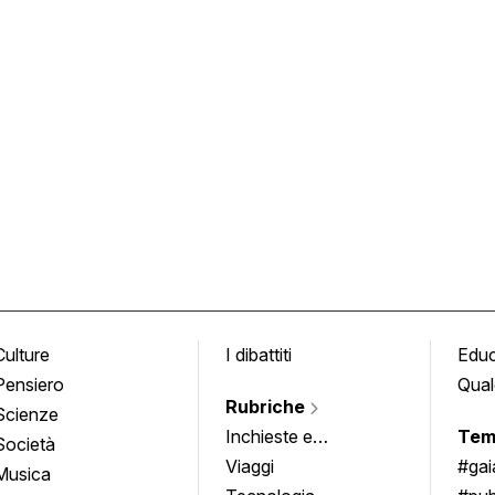
Culture
I dibattiti
Edu
Pensiero
Qual
Rubriche
Scienze
Inchieste e
Tem
Società
approfondimenti
Viaggi
#ga
Musica