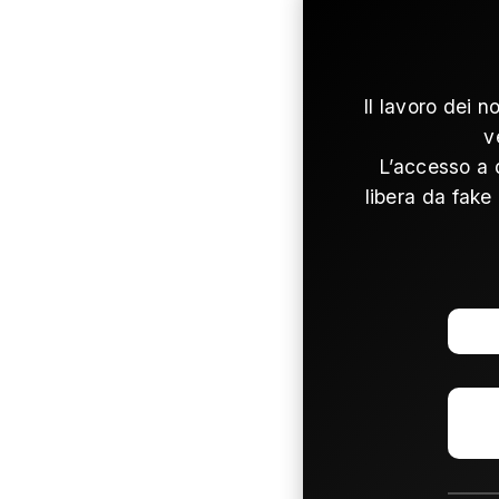
Il lavoro dei n
v
L’accesso a 
libera da fake 