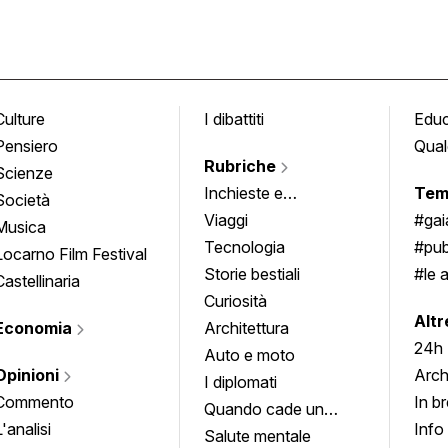
Culture
I dibattiti
Edu
Pensiero
Qual
Rubriche
Scienze
Inchieste e
Tem
Società
approfondimenti
Viaggi
#ga
Musica
Tecnologia
#pub
Locarno Film Festival
Storie bestiali
#le 
Castellinaria
Curiosità
info
Altr
Economia
Architettura
24h
Auto e moto
Opinioni
Arch
I diplomati
Commento
In b
Quando cade un
L'analisi
Info
quadro
Salute mentale