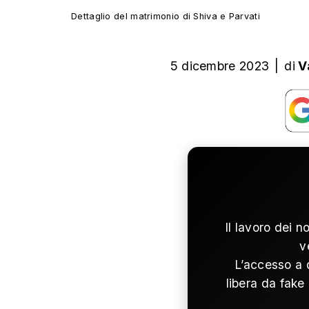
Dettaglio del matrimonio di Shiva e Parvati
5 dicembre 2023
|
di
V
Il lavoro dei n
v
L’accesso a 
libera da fake 