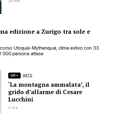
26 min
ma edizione a Zurigo tra sole e
rcorso Utoquai-Mythenquai, clima estivo con 33
00'000 persone attese
laR+
ARTE
‘La montagna ammalata’, il
grido d’allarme di Cesare
Lucchini
2 ore