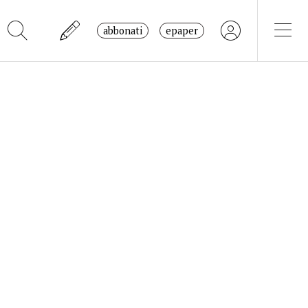
abbonati
epaper