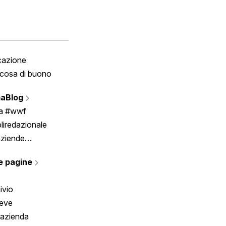
cazione
Tombola
cosa di buono
Fumetto
Vignette
aBlog
Scrivici
ia #wwf
liredazionale
aziende
rmano
e pagine
ivio
reve
 azienda