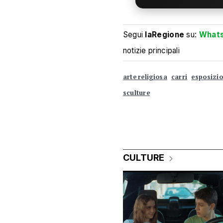
Segui
laRegione
su:
What
notizie principali
arte religiosa
carri
esposizi
sculture
CULTURE