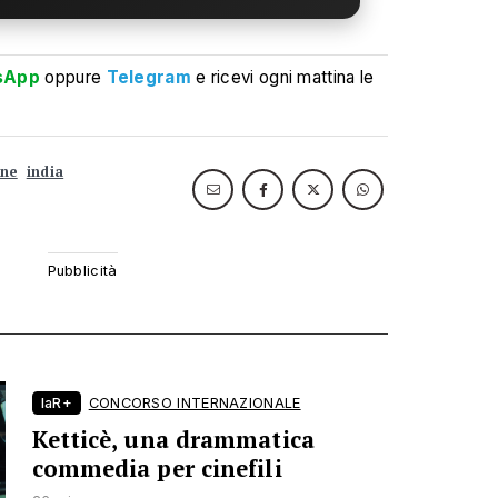
sApp
oppure
Telegram
e ricevi ogni mattina le
one
india
laR+
CONCORSO INTERNAZIONALE
Ketticè, una drammatica
commedia per cinefili