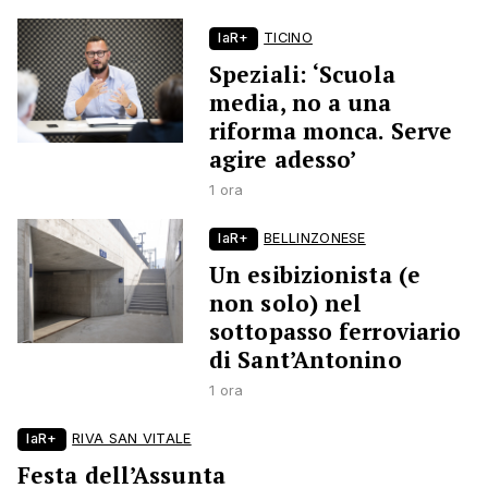
laR+
TICINO
Speziali: ‘Scuola
media, no a una
riforma monca. Serve
agire adesso’
1 ora
laR+
BELLINZONESE
Un esibizionista (e
non solo) nel
sottopasso ferroviario
di Sant’Antonino
1 ora
laR+
RIVA SAN VITALE
Festa dell’Assunta