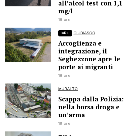
all’alcol test con 1,1
mg/l
18 ore
laR+
GIUBIASCO
Accoglienza e
integrazione, il
Seghezzone apre le
porte ai migranti
18 ore
MURALTO
Scappa dalla Polizia:
nella borsa droga e
un’arma
19 ore